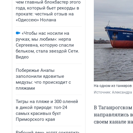
чем главный блокбастер этого
года, который бьет рекорды в
прокате: честный отзыв на
«Одиссею» Нолана
«Чтобы нас носили на
ручках, мы любим»: нерпа
Сергеевна, которую спасли
бельком, стала звездой Сети.
Видео
Побережье Анапы
заполонили ядовитые
медузы: что происходит с
На одном из танкеров 
пляжами
Источник: 
Александра
Тигры на пляже и 300 оленей
В Таганрогском
в дикой природе: топ-24
самых красивых бухт
направлялись в
Приморского края
своем канале н
Рабочий день хотят сократить,