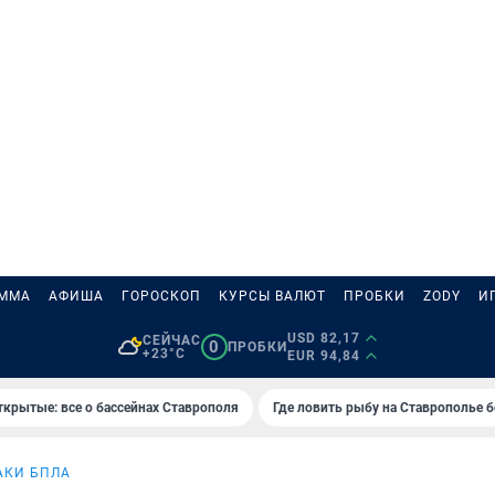
АММА
АФИША
ГОРОСКОП
КУРСЫ ВАЛЮТ
ПРОБКИ
ZODY
И
USD 82,17
СЕЙЧАС
0
ПРОБКИ
+23°C
EUR 94,84
ткрытые: все о бассейнах Ставрополя
Где ловить рыбу на Ставрополье 
АКИ БПЛА