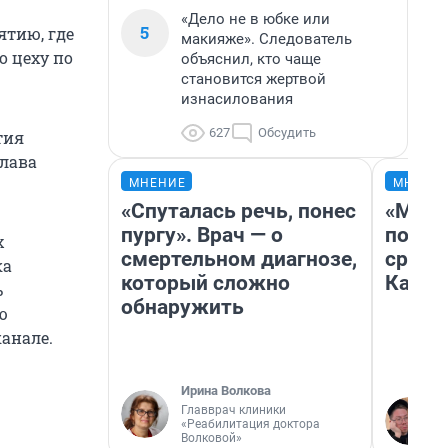
«Дело не в юбке или
5
ятию, где
макияже». Следователь
о цеху по
объяснил, кто чаще
становится жертвой
изнасилования
627
Обсудить
тия
лава
МНЕНИЕ
МНЕНИ
«Спуталась речь, понес
«Маши
пургу». Врач — о
полет
х
смертельном диагнозе,
сравн
ка
который сложно
Казах
ь
обнаружить
ю
анале.
Ирина Волкова
Главврач клиники
«Реабилитация доктора
Волковой»