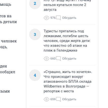
Кто тут воду мутит? Почему
2
помощь
нельзя купаться после 2
августа
тов на
976
Обсудить
ь детали
Туристы прятались под
3
лежаками, погибли шесть
 человек
человек, среди жертв дети:
что известно об атаке на
ощь,
пляж в Геленджике
660
Обсудить
еден
сообщил
«Страшно, жить-то хочется».
4
Что происходит вокруг
атакованного БПЛА склада
Wildberries в Волгограде —
зными
репортаж с места
659
Обсудить