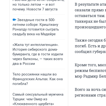
В результате а
но только летом — и вот
почему. Новости 7 августа
оказали прямо н
оставаться там.
Звездные гости в 500-
танкерах не бы
летнем соборе: Криштиану
произошедшего
Роналду готовится сыграть
свадьбу века на Мадейре
Также сегодня б
«Жила тут интеллигенция».
погиб. Есть и 
История сибирского дома-
сообщил губерн
бумеранга, где в гости ходили
через балконы, — таких всего
два в России
Кроме того, ма
режим беспилот
Тело россиянки нашли во
мэр Радмир Бел
Французских Альпах. Как она
погибла?
Всего за ночь 
Самый сексуальный мужчина
регионами стра
Турции: чем Омер из
«Клюквенного щербета»