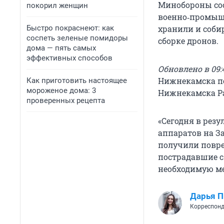
Минобороны соо
покорил женщин
военно‑промышл
Быстро покраснеют: как
хранили и соби
соспеть зеленые помидоры
сборке дронов.
дома — пять самых
эффективных способов
Обновлено в 09:4
Нижнекамска п
Как приготовить настоящее
мороженое дома: 3
Нижнекамска Р
проверенных рецепта
«Сегодня в рез
аппаратов на З
получили повре
пострадавшие с
необходимую ме
Дарья П
Корреспонд