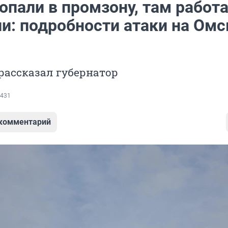
опали в промзону, там работ
ли: подробности атаки на Ом
рассказал губернатор
431
 комментарий