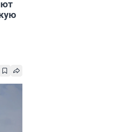
ают
скую