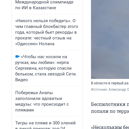
Международной олимпиаде
по ИИ в Казахстане
«Никого нельзя победить». О
чем главный блокбастер этого
года, который бьет рекорды в
прокате: честный отзыв на
«Одиссею» Нолана
«Чтобы нас носили на
ручках, мы любим»: нерпа
Сергеевна, которую спасли
бельком, стала звездой Сети.
Видео
В области в первый р
Источник: 
Александр 
Побережье Анапы
заполонили ядовитые
Беспилотники п
медузы: что происходит с
пляжами
попали по терр
Тигры на пляже и 300 оленей
«Нескольким бе
в дикой природе: топ-24