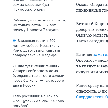
Омска. Операт
самых красивых бухт
Приморского края
ликвидации посл
Рабочий день хотят сократить,
Виталий Хоценк
но только летом — и вот
доверять тольк
почему. Новости 7 августа
Омскую область
Также сегодня 
Звездные гости в 500-
летнем соборе: Криштиану
Роналду готовится сыграть
Если вы
замети
свадьбу века на Мадейре
Оператору следу
выглядит и вед
«Жила тут интеллигенция».
История сибирского дома-
силуэт или миг
бумеранга, где в гости ходили
через балконы, — таких всего
Ранее сразу на
два в России
опасность. В и
Тело россиянки нашли во
Свердловская
,
О
Французских Альпах. Как она
погибла?