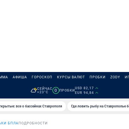
АММА
АФИША
ГОРОСКОП
КУРСЫ ВАЛЮТ
ПРОБКИ
ZODY
И
USD 82,17
СЕЙЧАС
0
ПРОБКИ
+23°C
EUR 94,84
ткрытые: все о бассейнах Ставрополя
Где ловить рыбу на Ставрополье 
АКИ БПЛА
ПОДРОБНОСТИ