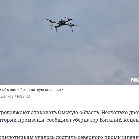
аз объявили беспилотную опасность
Ощепков / NGS.RU
родолжают атаковать Омскую область. Несколько дро
итории промзоны, сообщил губернатор Виталий Хоцен
спилотникам удалось достичь северного промышленн