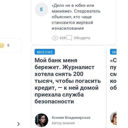
«Дело не в юбке или
5
макияже». Следователь
объяснил, кто чаще
становится жертвой
изнасилования
628
Обсудить
0
МНЕНИЕ
МНЕНИ
Мой банк меня
«Спут
бережет. Журналист
пургу»
хотела снять 200
смерт
тысяч, чтобы погасить
котор
кредит, — к ней домой
обнар
приехала служба
безопасности
Ксения Владимирская
Автор мнения