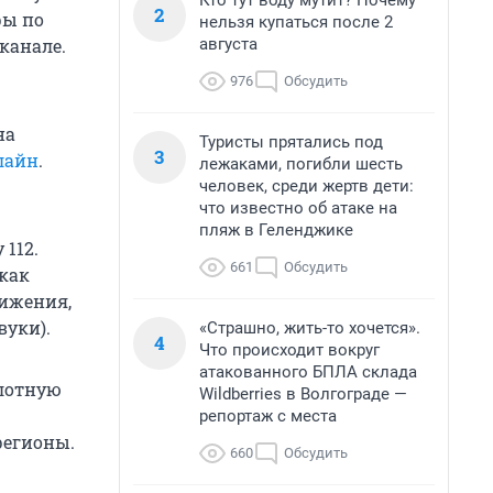
Кто тут воду мутит? Почему
2
ры по
нельзя купаться после 2
августа
канале.
976
Обсудить
на
Туристы прятались под
3
лайн
.
лежаками, погибли шесть
человек, среди жертв дети:
что известно об атаке на
пляж в Геленджике
 112.
661
Обсудить
 как
вижения,
вуки).
«Страшно, жить-то хочется».
4
Что происходит вокруг
атакованного БПЛА склада
илотную
Wildberries в Волгограде —
репортаж с места
регионы.
660
Обсудить