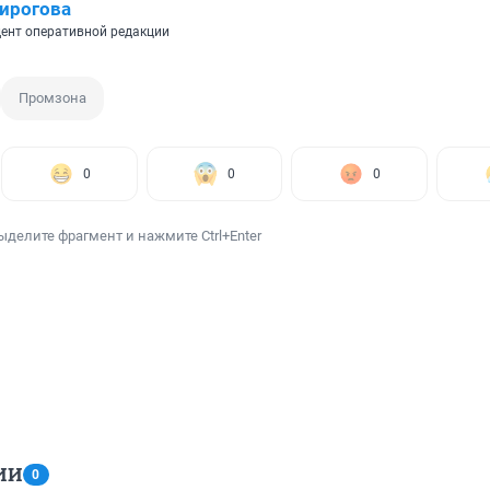
ирогова
ент оперативной редакции
Промзона
0
0
0
ыделите фрагмент и нажмите Ctrl+Enter
ИИ
0