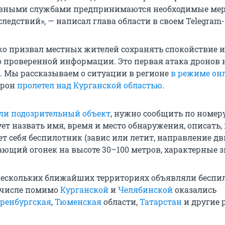
ивными службами предпринимаются необходимые ме
едствий», — написал глава области в своем Telegram-
о призвал местных жителей сохранять спокойствие и
о проверенной информации. Это первая атака дронов 
. Мы рассказываем о ситуации в регионе
в режиме он
дрон
пролетел над Курганской областью
.
ли подозрительный объект
, нужно сообщить по номеру
ет назвать имя, время и место обнаружения, описать,
ет себя беспилотник (завис или летит, направление д
ающий огонек на высоте 30–100 метров, характерные з
 нескольких ближайших территориях объявляли бесп
х числе помимо
Курганской
и
Челябинской
оказались
ренбургская
,
Тюменская
области,
Татарстан
и другие 