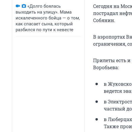
Сегодня на Моск
«Долго боялась
выходить на улицу». Мама
пострадал нефт
искалеченного бойца — о том,
Собянин.
как спасает сына, который
разбился по пути к невесте
В аэропортах В
ограничения, с
Прилеты есть и
Воробьева:
в Жуковско
ведется эва
в Электрос
частный до
в Люберцах
Также прои