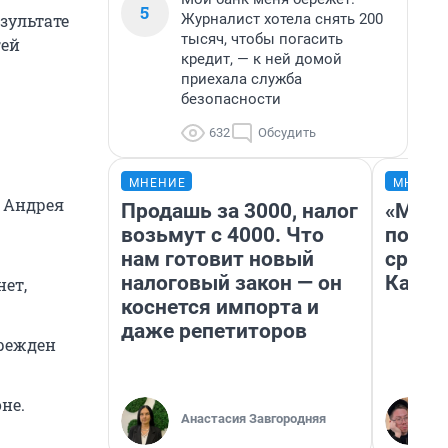
5
Журналист хотела снять 200
зультате
тысяч, чтобы погасить
гей
кредит, — к ней домой
приехала служба
безопасности
632
Обсудить
МНЕНИЕ
МНЕНИ
и Андрея
Продашь за 3000, налог
«Маши
возьмут с 4000. Что
полет
нам готовит новый
сравн
налоговый закон — он
Казах
ет,
коснется импорта и
даже репетиторов
врежден
не.
Анастасия Завгородняя