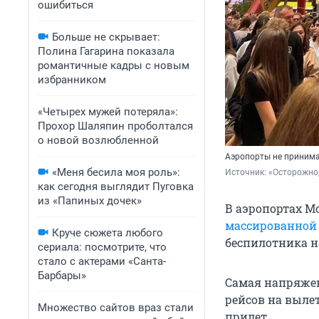
ошибиться
Больше не скрывает:
Полина Гагарина показала
романтичные кадры с новым
избранником
«Четырех мужей потеряла»:
Прохор Шаляпин проболтался
о новой возлюбленной
Аэропорты не принима
«Меня бесила моя роль»:
Источник: 
«Осторожно,
как сегодня выглядит Пуговка
из «Папиных дочек»
В аэропортах М
массированной
Круче сюжета любого
беспилотника на
сериала: посмотрите, что
стало с актерами «Санта-
Барбары»
Самая напряжен
рейсов на вылет
Множество сайтов враз стали
прилет.