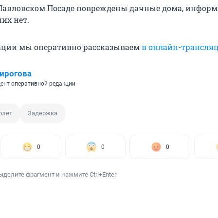
 Павловском Посаде повреждены дачные дома, информ
их нет.
ации мы оперативно рассказываем
в онлайн-трансля
ирогова
ент оперативной редакции
олет
Задержка
0
0
0
ыделите фрагмент и нажмите Ctrl+Enter