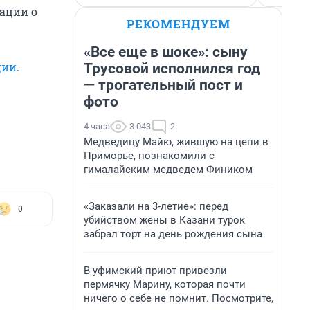
ации о
РЕКОМЕНДУЕМ
«Все еще в шоке»: сыну
ции
.
Трусовой исполнился год
— трогательный пост и
фото
4 часа
3 043
2
Медведицу Майю, жившую на цепи в
Приморье, познакомили с
гималайским медведем Фиником
«Заказали на 3-летие»: перед
0
убийством жены в Казани турок
забрал торт на день рождения сына
В уфимский приют привезли
пермячку Марину, которая почти
ничего о себе не помнит. Посмотрите,