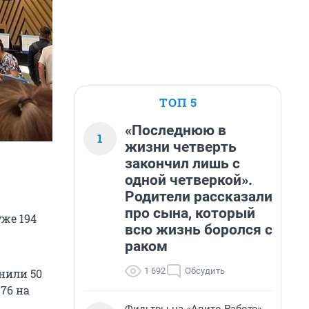
ТОП 5
«Последнюю в
1
жизни четверть
закончил лишь с
одной четверкой».
Родители рассказали
про сына, который
же 194
всю жизнь боролся с
раком
1 692
Обсудить
нили 50
 76 на