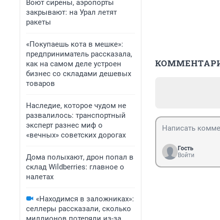
Воют сирены, аэропорты
закрывают: на Урал летят
ракеты
«Покупаешь кота в мешке»:
предприниматель рассказала,
КОММЕНТАР
как на самом деле устроен
бизнес со складами дешевых
товаров
Наследие, которое чудом не
развалилось: транспортный
эксперт разнес миф о
«вечных» советских дорогах
Гость
Войти
Дома полыхают, дрон попал в
склад Wildberries: главное о
налетах
«Находимся в заложниках»:
селлеры рассказали, сколько
миллионов потеряли из-за