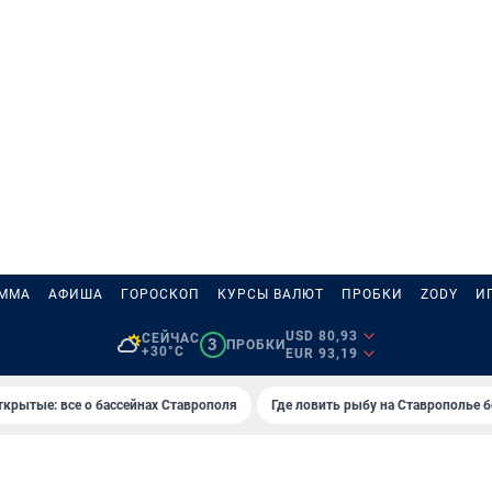
АММА
АФИША
ГОРОСКОП
КУРСЫ ВАЛЮТ
ПРОБКИ
ZODY
И
USD 80,93
СЕЙЧАС
3
ПРОБКИ
+30°C
EUR 93,19
ткрытые: все о бассейнах Ставрополя
Где ловить рыбу на Ставрополье 