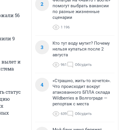
Фильтры на «Авито Работе»
2
помогут выбрать вакансии
по разные жизненные
ржали 56
сценарии
1 196
нили 9
Кто тут воду мутит? Почему
3
нельзя купаться после 2
августа
 вылет и
961
Обсудить
истема
«Страшно, жить-то хочется».
4
Что происходит вокруг
ь статус
атакованного БПЛА склада
Wildberries в Волгограде —
ацию
репортаж с места
ях
нных
639
Обсудить
Мой банк меня бережет.