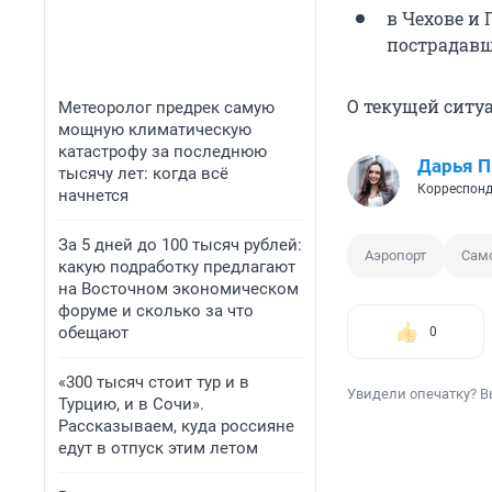
в Чехове и
пострадавш
О текущей ситу
Метеоролог предрек самую
мощную климатическую
катастрофу за последнюю
Дарья П
тысячу лет: когда всё
Корреспонд
начнется
За 5 дней до 100 тысяч рублей:
Аэропорт
Сам
какую подработку предлагают
на Восточном экономическом
форуме и сколько за что
обещают
0
«300 тысяч стоит тур и в
Увидели опечатку? В
Турцию, и в Сочи».
Рассказываем, куда россияне
едут в отпуск этим летом