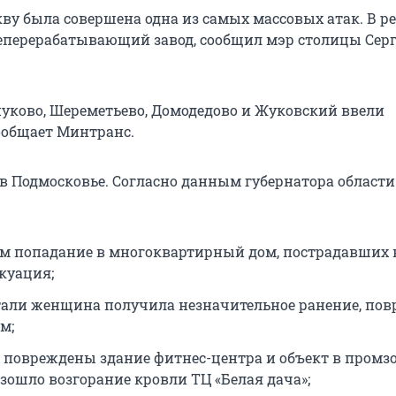
ву была совершена одна из самых массовых атак. В ре
еперерабатывающий завод, сообщил мэр столицы Сер
нуково, Шереметьево, Домодедово и Жуковский ввели
ообщает Минтранс.
 в Подмосковье. Согласно данным губернатора област
м попадание в многоквартирный дом, пострадавших н
куация;
тали женщина получила незначительное ранение, по
м;
 повреждены здание фитнес-центра и объект в промзо
зошло возгорание кровли ТЦ «Белая дача»;