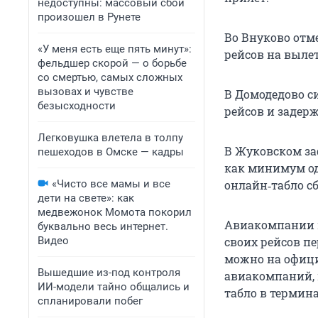
недоступны: массовый сбой
произошел в Рунете
Во Внуково отме
«У меня есть еще пять минут»:
рейсов на вылет
фельдшер скорой — о борьбе
со смертью, самых сложных
вызовах и чувстве
В Домодедово си
безысходности
рейсов и задерж
Легковушка влетела в толпу
В Жуковском з
пешеходов в Омске — кадры
как минимум од
«Чисто все мамы и все
онлайн‑табло с
дети на свете»: как
медвежонок Момота покорил
Авиакомпании и
буквально весь интернет.
Видео
своих рейсов п
можно на офици
Вышедшие из-под контроля
авиакомпаний,
ИИ-модели тайно общались и
табло в термина
спланировали побег