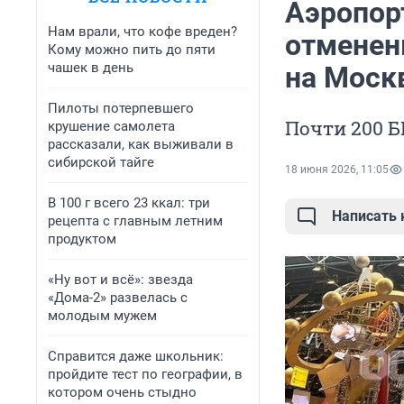
Аэропор
Нам врали, что кофе вреден?
отменен
Кому можно пить до пяти
чашек в день
на Моск
Пилоты потерпевшего
Почти 200 Б
крушение самолета
рассказали, как выживали в
сибирской тайге
18 июня 2026, 11:05
В 100 г всего 23 ккал: три
Написать
рецепта с главным летним
продуктом
«Ну вот и всё»: звезда
«Дома-2» развелась с
молодым мужем
Справится даже школьник:
пройдите тест по географии, в
котором очень стыдно