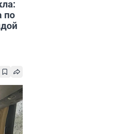
кла:
а по
ндой