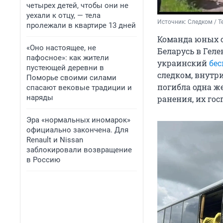
четырех детей, чтобы они не
уехали к отцу, — тела
Источник: 
Следком / T
пролежали в квартире 13 дней
Команда юных с
«Оно настоящее, не
Беларусь в Геле
пафосное»: как жители
украинский
бес
пустеющей деревни в
следком, внутри
Поморье своими силами
погибла одна ж
спасают вековые традиции и
наряды
ранения, их го
Эра «нормальных иномарок»
официально закончена. Для
Renault и Nissan
заблокировали возвращение
в Россию