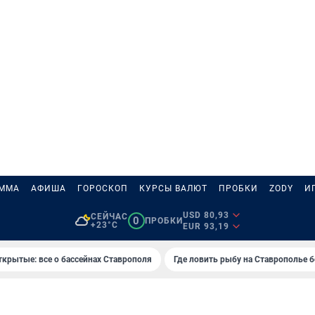
АММА
АФИША
ГОРОСКОП
КУРСЫ ВАЛЮТ
ПРОБКИ
ZODY
И
USD 80,93
СЕЙЧАС
0
ПРОБКИ
+23°C
EUR 93,19
ткрытые: все о бассейнах Ставрополя
Где ловить рыбу на Ставрополье 