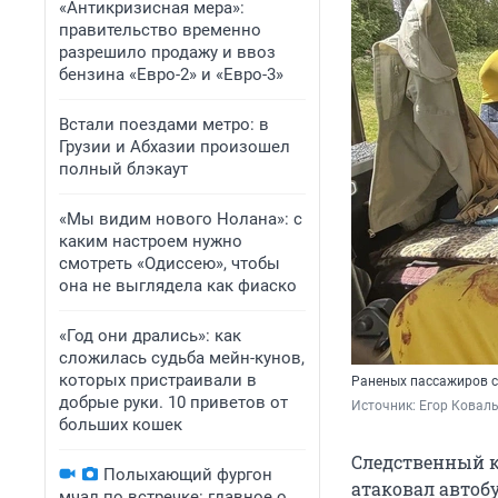
«Антикризисная мера»:
правительство временно
разрешило продажу и ввоз
бензина «Евро-2» и «Евро-3»
Встали поездами метро: в
Грузии и Абхазии произошел
полный блэкаут
«Мы видим нового Нолана»: с
каким настроем нужно
смотреть «Одиссею», чтобы
она не выглядела как фиаско
«Год они дрались»: как
сложилась судьба мейн-кунов,
которых пристраивали в
Раненых пассажиров 
добрые руки. 10 приветов от
Источник: 
Егор Коваль
больших кошек
Следственный к
Полыхающий фургон
атаковал автобу
мчал по встречке: главное о