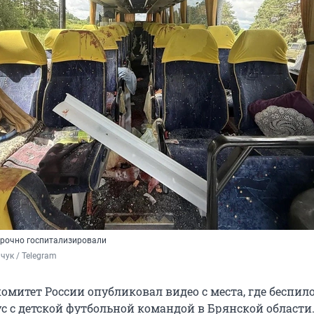
срочно госпитализировали
чук / Telegram
омитет России опубликовал видео с места, где беспил
с с детской футбольной командой в Брянской области.