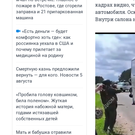
кадрах видно, 
пожаре в Ростове, где сгорели
автомобиля. Ос
заправка и 21 припаркованная
машина
Внутри салона 
«Есть деньги — будет
комфортно хоть где»: как
россиянка уехала в США и
почему прилетает за
медициной на родину
Смертную казнь предложили
вернуть — для кого. Новости 5
августа
«Пробила голову ковшиком,
била поленом». Жуткая
история набожной матери,
годами истязавшей
собственных детей
Мать и бабушка отравили