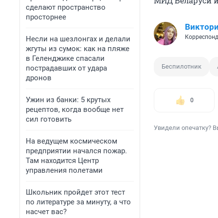
МИД Беларуси и
сделают пространство
просторнее
Виктори
Корреспонд
Несли на шезлонгах и делали
жгуты из сумок: как на пляже
в Геленджике спасали
Беспилотник
пострадавших от удара
дронов
Ужин из банки: 5 крутых
0
рецептов, когда вообще нет
сил готовить
Увидели опечатку? В
На ведущем космическом
предприятии начался пожар.
Там находится Центр
управления полетами
Школьник пройдет этот тест
по литературе за минуту, а что
насчет вас?