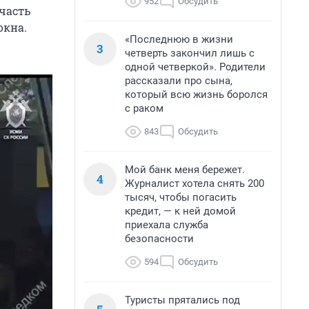
952
Обсудить
часть
окна.
«Последнюю в жизни
3
четверть закончил лишь с
одной четверкой». Родители
рассказали про сына,
который всю жизнь боролся
с раком
843
Обсудить
Мой банк меня бережет.
4
Журналист хотела снять 200
тысяч, чтобы погасить
кредит, — к ней домой
приехала служба
безопасности
594
Обсудить
Туристы прятались под