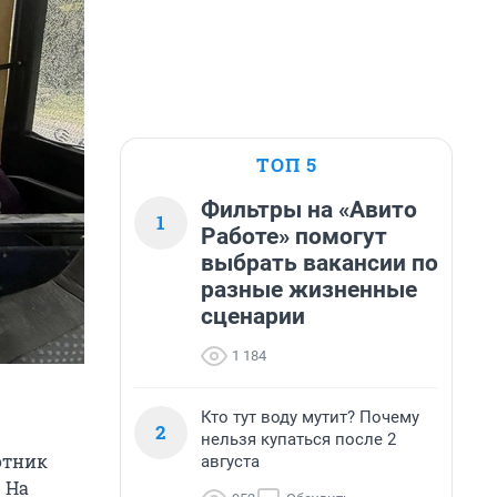
ТОП 5
Фильтры на «Авито
1
Работе» помогут
выбрать вакансии по
разные жизненные
сценарии
1 184
Кто тут воду мутит? Почему
2
нельзя купаться после 2
отник
августа
 На