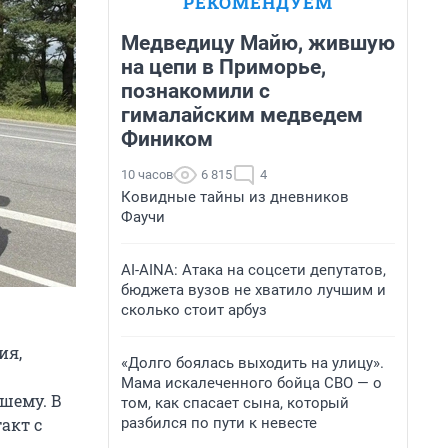
РЕКОМЕНДУЕМ
Медведицу Майю, жившую
на цепи в Приморье,
познакомили с
гималайским медведем
Фиником
10 часов
6 815
4
Ковидные тайны из дневников
Фаучи
AI-AINA: Атака на соцсети депутатов,
бюджета вузов не хватило лучшим и
сколько стоит арбуз
ия,
«Долго боялась выходить на улицу».
Мама искалеченного бойца СВО — о
шему. В
том, как спасает сына, который
разбился по пути к невесте
акт с