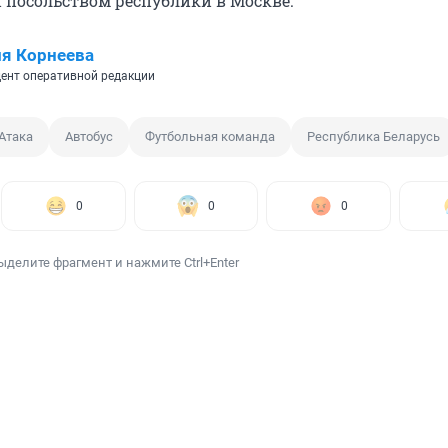
 посольством республики в Москве.
я Корнеева
ент оперативной редакции
Атака
Автобус
Футбольная команда
Республика Беларусь
0
0
0
ыделите фрагмент и нажмите Ctrl+Enter