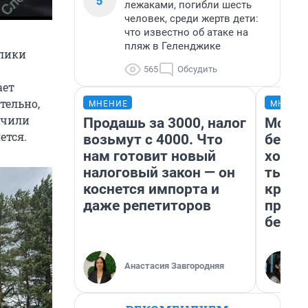
5
лежаками, погибли шесть
человек, среди жертв дети:
что известно об атаке на
пляж в Геленджике
блики
565
Обсудить
ает
тельно,
МНЕНИЕ
МНЕНИ
учили
Продашь за 3000, налог
Мой б
ется.
возьмут с 4000. Что
береж
нам готовит новый
хотел
налоговый закон — он
тысяч
коснется импорта и
креди
даже репетиторов
приех
безоп
Анастасия Завгородняя