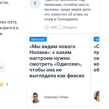
асти,
5
лежаками, погибли шесть
человек, среди жертв дети:
что известно об атаке на
пляж в Геленджике
них пять
ходится в
609
Обсудить
и.
МНЕНИЕ
МНЕНИ
«Мы видим нового
«Спут
Нолана»: с каким
пургу»
настроем нужно
смерт
смотреть «Одиссею»,
котор
ия
чтобы она не
обнар
выглядела как фиаско
0
Надежда Губарь