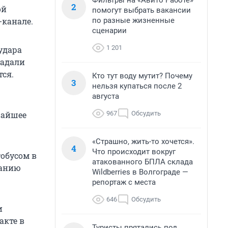
Фильтры на «Авито Работе»
2
ой
помогут выбрать вакансии
по разные жизненные
-канале.
сценарии
1 201
удара
радали
тся.
Кто тут воду мутит? Почему
3
нельзя купаться после 2
августа
967
Обсудить
жайшее
«Страшно, жить-то хочется».
4
Что происходит вокруг
тобусом в
атакованного БПЛА склада
данию
Wildberries в Волгограде —
репортаж с места
646
Обсудить
и
акте в
Туристы прятались под