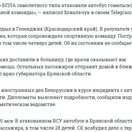
 БПЛА самолетного типа атаковали автобус гомельск
ьной команды», — написал Ковальчук в своем Telegram
тдых в Геленджик (Краснодарский край). В результате 
а, которая сопровождала спортивную команду. Пост
в том числе четверо детей. Об их состоянии не сообщае
ших доставили в больницу, где врачи оказывают им
омощь. Остальных пассажиров отправят домой в бли
л врио губернатора Брянской области.
 иностранных дел Белоруссии в курсе инцидента с ав
ти. Дипломаты выясняют подробности, сообщили из
оматическом ведомстве.
1 мск:
В атакованном ВСУ автобусе в Брянской област
ассажира, в том числе 28 детей. СК возбудил дело о тер