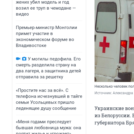
жених убил модель и год
возил ее труп в чемодане —
видео
Премьер‑министр Монголии
примет участие в
экономическом форуме во
Владивостоке
У могилы педофила. Его
смерть разделила страну на
два лагеря, а защитника детей
отправила за решетку
Несколько человек по
«Простите нас за всё». С
Источник: 
Александра
телефона исчезнувшей в тайге
семьи Усольцевых пришло
Украинские вое
леденящее душу сообщение
из Белоруссии.
«Меня годами преследует
губернатора Бр
бывшая любовница мужа: она
портит жилье и угрожает».