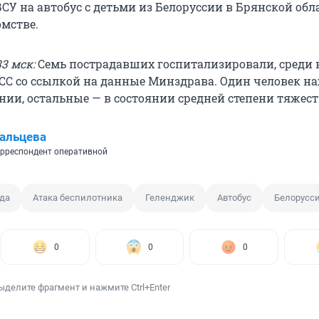
ВСУ на автобус с детьми из Белоруссии в Брянской обл
омстве.
3 мск:
Семь пострадавших госпитализировали, среди 
АСС со ссылкой на данные Минздрава. Один человек на
нии, остальные — в состоянии средней степени тяжест
альцева
рреспондент оперативной
да
Атака беспилотника
Геленджик
Автобус
Белорусс
0
0
0
ыделите фрагмент и нажмите Ctrl+Enter