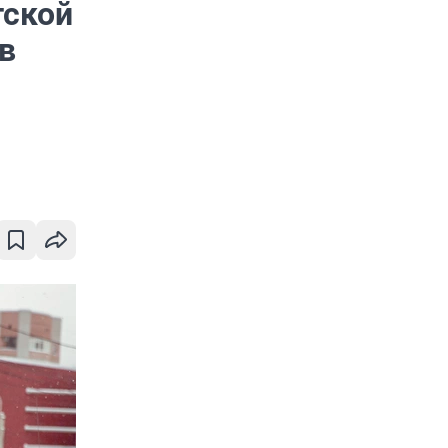
тской
в