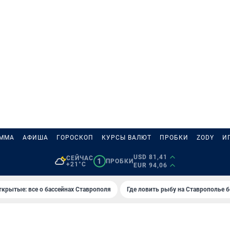
АММА
АФИША
ГОРОСКОП
КУРСЫ ВАЛЮТ
ПРОБКИ
ZODY
И
USD 81,41
СЕЙЧАС
1
ПРОБКИ
+21°C
EUR 94,06
ткрытые: все о бассейнах Ставрополя
Где ловить рыбу на Ставрополье 