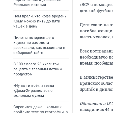
«ВСУ с помощью
Реальная история
детской футбол
Нам врали, что кофе вреден?
Кому можно пить до пяти
Дети ехали на о
чашек в день
погибла женщин
шесть человек, 
Пилоты потерпевшего
крушение самолета
рассказали, как выживали в
Всех пострадав
сибирской тайге
необходимую п
время, пообеща
В 100 г всего 23 ккал: три
рецепта с главным летним
продуктом
В Министерстве
Брянской облас
«Ну вот и всё»: звезда
Sputnik в дипл
«Дома-2» развелась с
молодым мужем
Обновлено в 13:0
Справится даже школьник:
находились 44 п
пройдите тест по географии, в