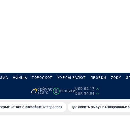
АММА
АФИША
ГОРОСКОП
КУРСЫ ВАЛЮТ
ПРОБКИ
ZODY
И
USD 82,17
СЕЙЧАС
2
ПРОБКИ
+32°C
EUR 94,84
ткрытые: все о бассейнах Ставрополя
Где ловить рыбу на Ставрополье 