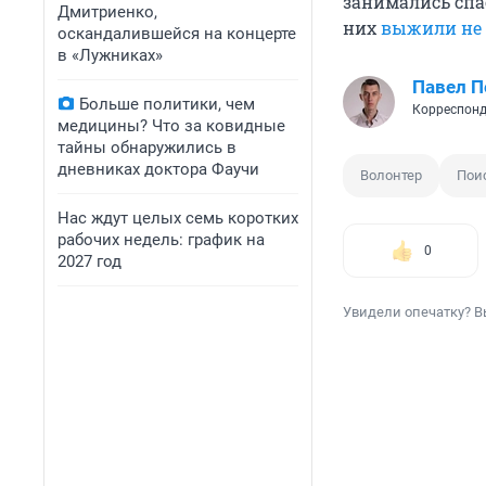
занимались спа
Дмитриенко,
них
выжили не 
оскандалившейся на концерте
в «Лужниках»
Павел 
Больше политики, чем
Корреспонд
медицины? Что за ковидные
тайны обнаружились в
дневниках доктора Фаучи
Волонтер
Пои
Нас ждут целых семь коротких
рабочих недель: график на
0
2027 год
Увидели опечатку? В