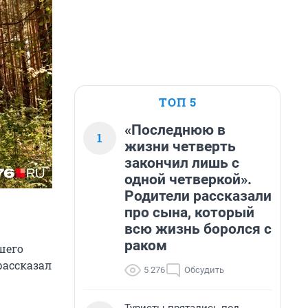
ТОП 5
«Последнюю в
1
жизни четверть
закончил лишь с
одной четверкой».
Родители рассказали
про сына, который
всю жизнь боролся с
раком
шего
рассказал
5 276
Обсудить