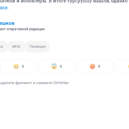
сатели и волонтеры. В итоге тургруппу нашли, однако
все.
Пешков
ент оперативной редакции
ск
МЧС
Полиция
0
0
0
ыделите фрагмент и нажмите Ctrl+Enter