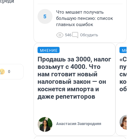
 среди
Что мешает получать
5
большую пенсию: список
главных ошибок
546
Обсудить
МНЕНИЕ
МНЕНИ
Продашь за 3000, налог
«Спут
возьмут с 4000. Что
пургу»
0
нам готовит новый
смерт
налоговый закон — он
котор
коснется импорта и
обнар
даже репетиторов
Анастасия Завгородняя