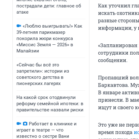
Как уточнил гл
пострадали дети: главное об
атаке
искать охотника
разные стороны,
«Люблю выигрывать!» Как
информации, у н
39-летняя парикмахер
покорила жюри конкурса
«Миссис Земля — 2026» в
«Запланирован 
Малайзии
сотрудники поли
сообщении.
«Сейчас бы всё это
запретили»: истории из
Пропавший воло
советского детства в
пионерских лагерях
Баркавтова. Муж
В январе актив
На какой срок отодвинули
принесли. В ма
реформу семейной ипотеки: в
ищут и своего к
правительстве назвали риски
Работает в клинике и
Это уже не пер
играет в театре — что
время похода
и
известно о сестре Вани