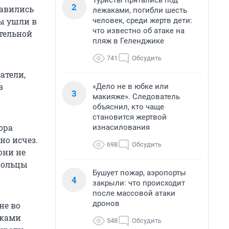
Туристы прятались под
2
равились
лежаками, погибли шесть
человек, среди жертв дети:
пы ушли в
что известно об атаке на
ительной
пляж в Геленджике
741
Обсудить
атели,
в
«Дело не в юбке или
3
макияже». Следователь
объяснил, кто чаще
становится жертвой
ора
изнасилования
но исчез.
698
Обсудить
они не
вольцы
Бушует пожар, аэропорты
4
закрыли: что происходит
после массовой атаки
дронов
не во
сками
548
Обсудить