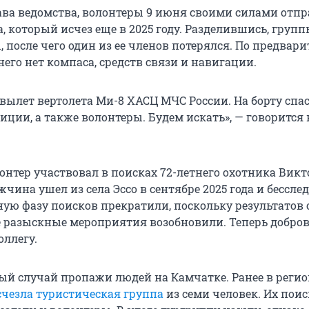
ава ведомства, волонтеры 9 июня своими силами отп
, который исчез еще в 2025 году. Разделившись, груп
 после чего один из ее членов потерялся. По предвар
его нет компаса, средств связи и навигации.
вылет вертолета Ми-8 ХАСЦ МЧС России. На борту спас
ции, а также волонтеры. Будем искать», — говорится 
нтер участвовал в поисках 72-летнего охотника Викт
чина ушел из села Эссо в сентябре 2025 года и бесслед
ную фазу поисков прекратили, поскольку результатов 
е разыскные мероприятия возобновили. Теперь добро
оллегу.
вый случай пропажи людей на Камчатке. Ранее в регио
счезла туристическая группа
из семи человек. Их пои