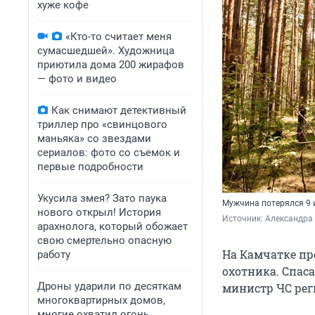
хуже кофе
«Кто-то считает меня
сумасшедшей». Художница
приютила дома 200 жирафов
— фото и видео
Как снимают детективный
триллер про «свинцового
маньяка» со звездами
сериалов: фото со съемок и
первые подробности
Укусила змея? Зато паука
Мужчина потерялся 9
нового открыл! История
Источник: 
Александра
арахнолога, который обожает
свою смертельно опасную
На Камчатке пр
работу
охотника. Спас
Дроны ударили по десяткам
министр ЧС реги
многоквартирных домов,
многие охватил огонь,