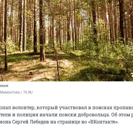
 июня
 Мамонтова / 76.RU
опал волонтер, который участвовал в поисках пропав
атели и полиция начали поиски добровольца. Об этом 
она Сергей Лебедев на странице во «ВКонтакте».