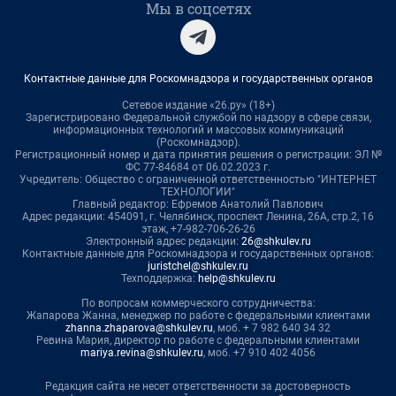
Мы в соцсетях
Контактные данные для Роскомнадзора и государственных органов
Сетевое издание «26.ру» (18+)
Зарегистрировано Федеральной службой по надзору в сфере связи,
информационных технологий и массовых коммуникаций
(Роскомнадзор).
Регистрационный номер и дата принятия решения о регистрации: ЭЛ №
ФС 77-84684 от 06.02.2023 г.
Учредитель: Общество с ограниченной ответственностью "ИНТЕРНЕТ
ТЕХНОЛОГИИ"
Главный редактор: Ефремов Анатолий Павлович
Адрес редакции: 454091, г. Челябинск, проспект Ленина, 26А, стр.2, 16
этаж, +7-982-706-26-26
Электронный адрес редакции:
26@shkulev.ru
Контактные данные для Роскомнадзора и государственных органов:
juristchel@shkulev.ru
Техподдержка:
help@shkulev.ru
По вопросам коммерческого сотрудничества:
Жапарова Жанна, менеджер по работе с федеральными клиентами
zhanna.zhaparova@shkulev.ru
, моб. + 7 982 640 34 32
Ревина Мария, директор по работе с федеральными клиентами
mariya.revina@shkulev.ru
, моб. +7 910 402 4056
Редакция сайта не несет ответственности за достоверность