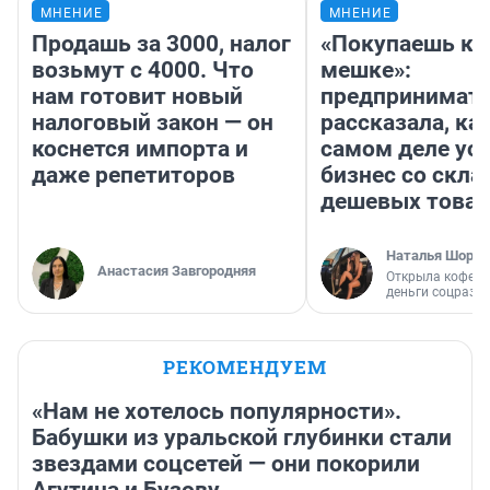
МНЕНИЕ
МНЕНИЕ
Продашь за 3000, налог
«Покупаешь ко
возьмут с 4000. Что
мешке»:
нам готовит новый
предпринимат
налоговый закон — он
рассказала, как
коснется импорта и
самом деле ус
даже репетиторов
бизнес со скл
дешевых това
Наталья Шорох
Анастасия Завгородняя
Открыла кофейн
деньги соцразв
РЕКОМЕНДУЕМ
«Нам не хотелось популярности».
Бабушки из уральской глубинки стали
звездами соцсетей — они покорили