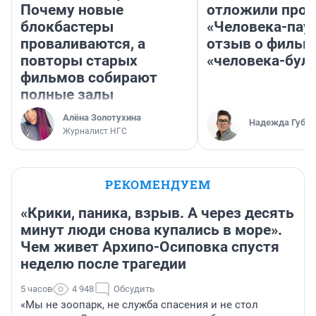
Почему новые
отложили прок
блокбастеры
«Человека-пау
проваливаются, а
отзыв о фильм
повторы старых
«человека-бул
фильмов собирают
полные залы
Алёна Золотухина
Надежда Губар
Журналист НГС
РЕКОМЕНДУЕМ
«Крики, паника, взрыв. А через десять
минут люди снова купались в море».
Чем живет Архипо-Осиповка спустя
неделю после трагедии
5 часов
4 948
Обсудить
«Мы не зоопарк, не служба спасения и не стол