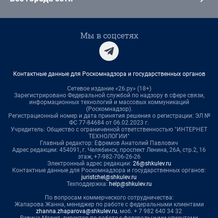
Мы в соцсетях
Контактные данные для Роскомнадзора и государственных органов
Сетевое издание «26.ру» (18+)
Зарегистрировано Федеральной службой по надзору в сфере связи,
информационных технологий и массовых коммуникаций
(Роскомнадзор).
Регистрационный номер и дата принятия решения о регистрации: ЭЛ №
ФС 77-84684 от 06.02.2023 г.
Учредитель: Общество с ограниченной ответственностью "ИНТЕРНЕТ
ТЕХНОЛОГИИ"
Главный редактор: Ефремов Анатолий Павлович
Адрес редакции: 454091, г. Челябинск, проспект Ленина, 26А, стр.2, 16
этаж, +7-982-706-26-26
Электронный адрес редакции:
26@shkulev.ru
Контактные данные для Роскомнадзора и государственных органов:
juristchel@shkulev.ru
Техподдержка:
help@shkulev.ru
По вопросам коммерческого сотрудничества:
Жапарова Жанна, менеджер по работе с федеральными клиентами
zhanna.zhaparova@shkulev.ru
, моб. + 7 982 640 34 32
Ревина Мария, директор по работе с федеральными клиентами