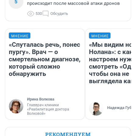
5
происходит после массовой атаки дронов
530
Обсудить
МНЕНИЕ
МНЕНИЕ
«Спуталась речь, понес
«Мы видим нов
пургу». Врач — о
Нолана»: с как
смертельном диагнозе,
настроем нужн
который сложно
смотреть «Оди
обнаружить
чтобы она не
выглядела как
Ирина Волкова
Главврач клиники
Надежда Губар
«Реабилитация доктора
Волковой»
РЕКОМЕНДУЕМ