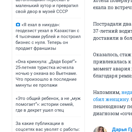
хотела повернут
маленький хутор и превратил
ехала по встреч
свой двор в музей СССР
Пострадали два
«Я ехал в никуда»:
37-летний води
геодезист уехал в Казахстан с
4 тысячами рублей и построил
доставили в бо
бизнес с нуля. Теперь он
продает франшизы
Оказалось, стаж
привлекалась к
«Она крикнула: „Дядя Боря!“»
25-летняя туристка исчезла
момент авария 
ночью у океана во Вьетнаме.
благодаря ремн
Что произошло в последние
минуты ее пропажи
Напомним,
неда
«Это общий ребенок, а не „муж
сбил женщину.
помогает“»: истории семей,
пешеходному пер
где в декрет ушел отец
диагнозом «соч
За какие публикации в
Дарья Г
соцсетях вас уволят с работы: