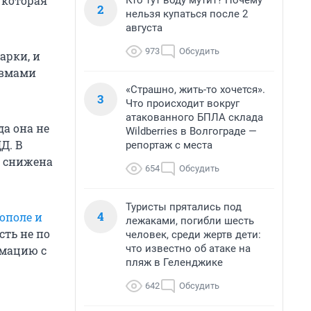
 которая
Кто тут воду мутит? Почему
2
нельзя купаться после 2
августа
973
Обсудить
арки, и
авмами
«Страшно, жить-то хочется».
3
Что происходит вокруг
атакованного БПЛА склада
да она не
Wildberries в Волгограде —
Д. В
репортаж с места
а снижена
654
Обсудить
Туристы прятались под
4
рополе и
лежаками, погибли шесть
сть не по
человек, среди жертв дети:
что известно об атаке на
имацию с
пляж в Геленджике
642
Обсудить