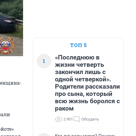
ТОП 5
«Последнюю в
1
жизни четверть
закончил лишь с
одной четверкой».
Женщина-
Родители рассказали
про сына, который
всю жизнь боролся с
раком
вали
2 901
Обсудить
йоте»