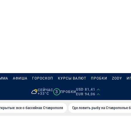
АММА
АФИША
ГОРОСКОП
КУРСЫ ВАЛЮТ
ПРОБКИ
ZODY
И
USD 81,41
СЕЙЧАС
3
ПРОБКИ
+33°C
EUR 94,06
ткрытые: все о бассейнах Ставрополя
Где ловить рыбу на Ставрополье 