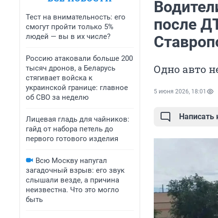
Водител
Тест на внимательность: его
после Д
смогут пройти только 5%
людей — вы в их числе?
Ставроп
Россию атаковали больше 200
Одно авто н
тысяч дронов, а Беларусь
стягивает войска к
украинской границе: главное
5 июня 2026, 18:01
об СВО за неделю
Написать
Лицевая гладь для чайников:
гайд от набора петель до
первого готового изделия
Всю Москву напугал
загадочный взрыв: его звук
слышали везде, а причина
неизвестна. Что это могло
быть