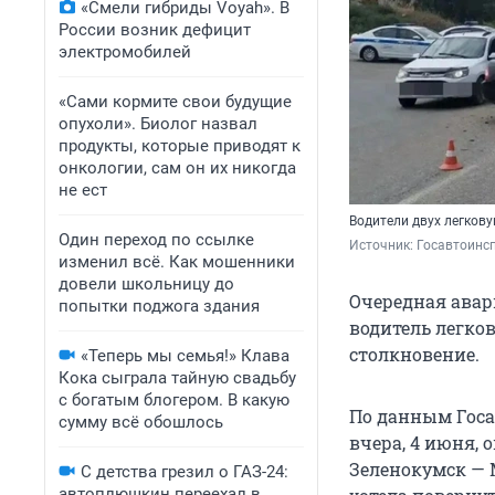
«Смели гибриды Voyah». В
России возник дефицит
электромобилей
«Сами кормите свои будущие
опухоли». Биолог назвал
продукты, которые приводят к
онкологии, сам он их никогда
не ест
Водители двух легкову
Один переход по ссылке
Источник: 
Госавтоинс
изменил всё. Как мошенники
довели школьницу до
Очередная авар
попытки поджога здания
водитель легко
столкновение.
«Теперь мы семья!» Клава
Кока сыграла тайную свадьбу
с богатым блогером. В какую
По данным Госа
сумму всё обошлось
вчера, 4 июня, 
Зеленокумск — 
С детства грезил о ГАЗ-24:
автоплюшкин переехал в