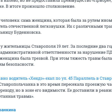
ь налево, но не предоставила преимущество «Приоре»,
ке. В итоге произошло столкновение.
 человека: сама женщина, которая была за рулем ином
тель отечественной легковушки. Их с различными тр
льницу Буденновска.
 у жительницы Ставрополя 19 лет. За последние два го
 административной ответственности за нарушение ПД
женщина была трезвой. При этом тяжесть травм был
ям безопасности.
вно водитель «Хендэ» ехал по ул. 45 Параллель в Став
Ставропольчанка в это время пересекала проезжую ча
еходу, но в зоне его видимости. Ее доставили в реан
етанная травма».
ранкина