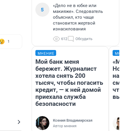
«Дело не в юбке или
5
макияже». Следователь
объяснил, кто чаще
становится жертвой
изнасилования
612
Обсудить
1
МНЕНИЕ
МНЕНИ
Мой банк меня
«Мы в
бережет. Журналист
Нолан
хотела снять 200
настр
тысяч, чтобы погасить
смотр
кредит, — к ней домой
чтобы
приехала служба
выгля
безопасности
Ксения Владимирская
Автор мнения