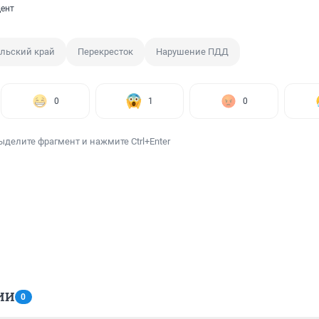
ент
льский край
Перекресток
Нарушение ПДД
0
1
0
ыделите фрагмент и нажмите Ctrl+Enter
ИИ
0