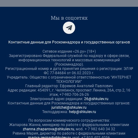
Мы в соцсетях
Контактные данные для Роскомнадзора и государственных органов
Сетевое издание «26.ру» (18+)
Зарегистрировано Федеральной службой по надзору в сфере связи,
информационных технологий и массовых коммуникаций
(Роскомнадзор).
Регистрационный номер и дата принятия решения о регистрации: ЭЛ №
ФС 77-84684 от 06.02.2023 г.
Учредитель: Общество с ограниченной ответственностью "ИНТЕРНЕТ
ТЕХНОЛОГИИ"
Главный редактор: Ефремов Анатолий Павлович
Адрес редакции: 454091, г. Челябинск, проспект Ленина, 26А, стр.2, 16
этаж, +7-982-706-26-26
Электронный адрес редакции:
26@shkulev.ru
Контактные данные для Роскомнадзора и государственных органов:
juristchel@shkulev.ru
Техподдержка:
help@shkulev.ru
По вопросам коммерческого сотрудничества:
Жапарова Жанна, менеджер по работе с федеральными клиентами
zhanna.zhaparova@shkulev.ru
, моб. + 7 982 640 34 32
Ревина Мария, директор по работе с федеральными клиентами
mariya.revina@shkulev.ru
, моб. +7 910 402 4056