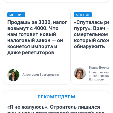
МНЕНИЕ
МНЕНИЕ
Продашь за 3000, налог
«Спуталась реч
возьмут с 4000. Что
пургу». Врач — 
нам готовит новый
смертельном д
налоговый закон — он
который слож
коснется импорта и
обнаружить
даже репетиторов
Ирина Волкова
Главврач клини
Анастасия Завгородняя
«Реабилитация 
Волковой»
РЕКОМЕНДУЕМ
«Я не жалуюсь». Строитель лишился