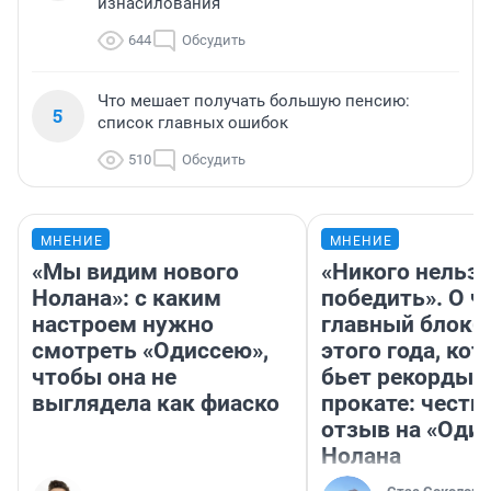
изнасилования
644
Обсудить
Что мешает получать большую пенсию:
5
список главных ошибок
510
Обсудить
МНЕНИЕ
МНЕНИЕ
«Мы видим нового
«Никого нельз
Нолана»: с каким
победить». О ч
настроем нужно
главный блокб
смотреть «Одиссею»,
этого года, ко
чтобы она не
бьет рекорды 
выглядела как фиаско
прокате: честн
отзыв на «Оди
Нолана