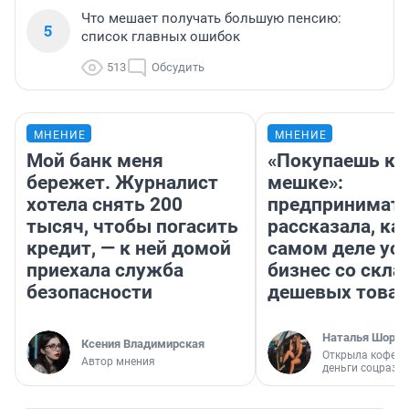
Что мешает получать большую пенсию:
5
список главных ошибок
513
Обсудить
МНЕНИЕ
МНЕНИЕ
Мой банк меня
«Покупаешь ко
бережет. Журналист
мешке»:
хотела снять 200
предпринимат
тысяч, чтобы погасить
рассказала, как
кредит, — к ней домой
самом деле ус
приехала служба
бизнес со скл
безопасности
дешевых това
Наталья Шорох
Ксения Владимирская
Открыла кофейн
Автор мнения
деньги соцразв