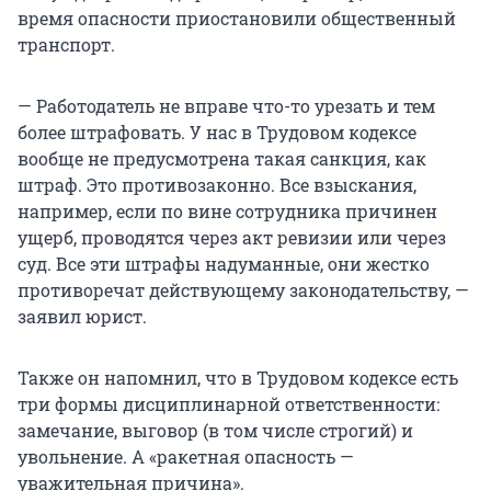
опасности для его жизни и здоровья
время опасности приостановили общественный
вследствие нарушения требований охраны
транспорт.
труда до устранения такой опасности, за
исключением случаев, предусмотренных
— Работодатель не вправе что-то урезать и тем
федеральными законами».
более штрафовать. У нас в Трудовом кодексе
вообще не предусмотрена такая санкция, как
штраф. Это противозаконно. Все взыскания,
например, если по вине сотрудника причинен
ущерб, проводятся через акт ревизии или через
суд. Все эти штрафы надуманные, они жестко
противоречат действующему законодательству, —
заявил юрист.
Также он напомнил, что в Трудовом кодексе есть
три формы дисциплинарной ответственности:
замечание, выговор (в том числе строгий) и
увольнение. А «ракетная опасность —
уважительная причина».