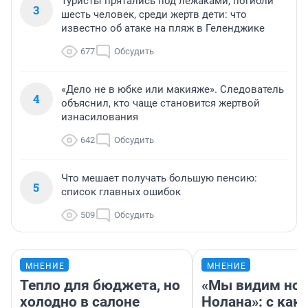
Туристы прятались под лежаками, погибли
3
шесть человек, среди жертв дети: что
известно об атаке на пляж в Геленджике
677
Обсудить
«Дело не в юбке или макияже». Следователь
4
объяснил, кто чаще становится жертвой
изнасилования
642
Обсудить
Что мешает получать большую пенсию:
5
список главных ошибок
509
Обсудить
МНЕНИЕ
МНЕНИЕ
Тепло для бюджета, но
«Мы видим нов
холодно в салоне
Нолана»: с как