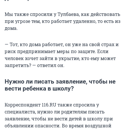
лиц в размере от одной тысячи до пяти тысяч
рублей; на лиц, осуществляющих
Мы также спросили у Тулбаева, как действовать
предпринимательскую деятельность без
при угрозе тем, кто работает удаленно, то есть из
образования юридического лица, — от одной
дома.
тысячи до пяти тысяч рублей; на юридических
лиц — от тридцати тысяч до пятидесяти тысяч
рублей».
— Тот, кто дома работает, он уже на свой страх и
риск предпринимает меры по защите. Если
человек хочет зайти в укрытие, кто ему может
запретить? — ответил он.
Нужно ли писать заявление, чтобы не
вести ребенка в школу?
Корреспондент 116.RU также спросила у
специалиста, нужно ли родителям писать
заявление, чтобы не вести детей в школу при
объявлении опасности. Во время воздушной