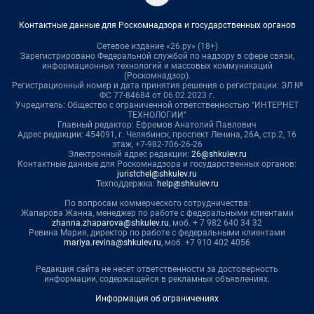
Контактные данные для Роскомнадзора и государственных органов
Сетевое издание «26.ру» (18+)
Зарегистрировано Федеральной службой по надзору в сфере связи,
информационных технологий и массовых коммуникаций
(Роскомнадзор).
Регистрационный номер и дата принятия решения о регистрации: ЭЛ №
ФС 77-84684 от 06.02.2023 г.
Учредитель: Общество с ограниченной ответственностью "ИНТЕРНЕТ
ТЕХНОЛОГИИ"
Главный редактор: Ефремов Анатолий Павлович
Адрес редакции: 454091, г. Челябинск, проспект Ленина, 26А, стр.2, 16
этаж, +7-982-706-26-26
Электронный адрес редакции:
26@shkulev.ru
Контактные данные для Роскомнадзора и государственных органов:
juristchel@shkulev.ru
Техподдержка:
help@shkulev.ru
По вопросам коммерческого сотрудничества:
Жапарова Жанна, менеджер по работе с федеральными клиентами
zhanna.zhaparova@shkulev.ru
, моб. + 7 982 640 34 32
Ревина Мария, директор по работе с федеральными клиентами
mariya.revina@shkulev.ru
, моб. +7 910 402 4056
Редакция сайта не несет ответственности за достоверность
информации, содержащейся в рекламных объявлениях.
Информация об ограничениях