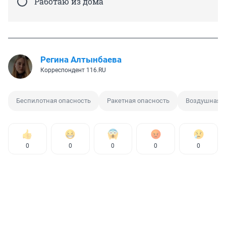
Работаю из дома
Регина Алтынбаева
Корреспондент 116.RU
Беспилотная опасность
Ракетная опасность
Воздушная т
0
0
0
0
0