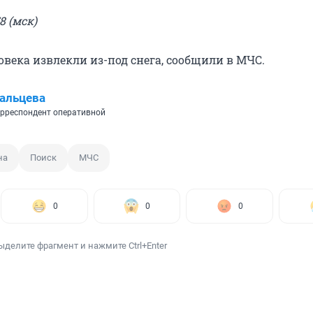
8 (мск)
овека извлекли из-под снега, сообщили в МЧС.
альцева
рреспондент оперативной
на
Поиск
МЧС
0
0
0
ыделите фрагмент и нажмите Ctrl+Enter