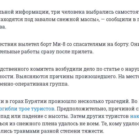
льной информации, три человека выбрались самостоя
находятся под завалом снежной массы», — сообщили в 
ва.
ествия вылетел борт
Ми-8
со спасателями на борту. Он
тельные работы сразу после прилета.
дственного комитета возбудили дело по статье о нар
ности. Выясняются причины произошедшего. На мест
венно-оперативная группа.
ни в горах Бурятии произошло несколько трагедий. Во
огибли трое туристов
. Предположительно, причиной 
епад или падение с высоты. Затем других туристов
на
ься из снежного плена удалось не всем. Те, кому удало
лались травмами разной степени тяжести.