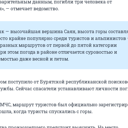
дварительным данным, погибли три человека от
», — отмечает ведомство.
к — высочайшая вершина Саян, высота горы составл
есто крайне популярно среди туристов и альпинистов
 разных маршрутов от первой до пятой категории
ри этом погода в районе отличается суровостью и
мостью даже весной и летом.
том поступило от Бурятской республиканской поисков
лужбы. Сейчас спасатели устанавливают личности по
 МЧС, маршрут туристов был официально зарегистрир
шла, когда туристы спускались с горы.
ства произошедшего предстоит выяснить. На место