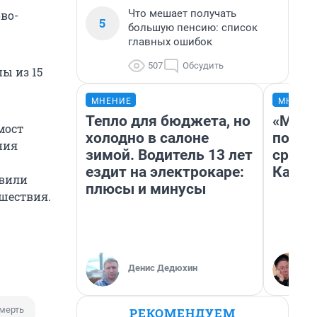
Что мешает получать
во-
5
большую пенсию: список
главных ошибок
507
Обсудить
ы из 15
МНЕНИЕ
МНЕНИ
Тепло для бюджета, но
«Маши
мост
холодно в салоне
полет
ния
зимой. Водитель 13 лет
сравн
ездит на электрокаре:
Казах
авили
плюсы и минусы
сшествия.
Денис Дедюхин
мерть
РЕКОМЕНДУЕМ