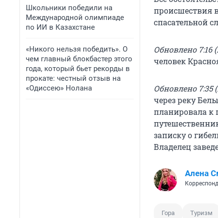
Школьники победили на
происшествия в
Международной олимпиаде
спасательной с
по ИИ в Казахстане
Обновлено 7:16 (
«Никого нельзя победить». О
чем главный блокбастер этого
человек Красноя
года, который бьет рекорды в
прокате: честный отзыв на
Обновлено 7:35 (
«Одиссею» Нолана
через реку Белы
планировала к 
путешественник
записку о гибел
Владелец завед
Алена С
Корреспонд
Гора
Туризм