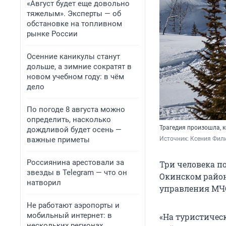
«Август будет еще довольно
тяжелым». Эксперты — об
обстановке на топливном
рынке России
Осенние каникулы станут
дольше, а зимние сократят в
новом учебном году: в чём
дело
По погоде 8 августа можно
определить, насколько
Трагедия произошла, к
дождливой будет осень —
важные приметы
Источник: 
Ксения Фили
Россиянина арестовали за
Три человека п
звезды в Telegram — что он
Окинском район
натворил
управления МЧС
Не работают аэропорты и
мобильный интернет: в
«На туристичес
нескольких регионах