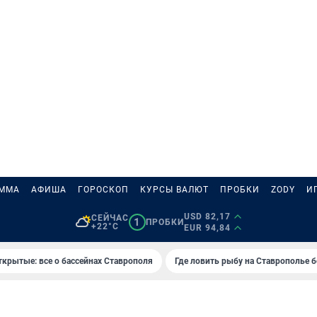
АММА
АФИША
ГОРОСКОП
КУРСЫ ВАЛЮТ
ПРОБКИ
ZODY
И
USD 82,17
СЕЙЧАС
1
ПРОБКИ
+22°C
EUR 94,84
ткрытые: все о бассейнах Ставрополя
Где ловить рыбу на Ставрополье 