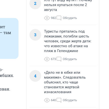
Кто тут воду мутит? Почему
2
нельзя купаться после 2
августа
982
Обсудить
яет
Туристы прятались под
 — там
3
лежаками, погибли шесть
человек, среди жертв дети:
что известно об атаке на
пляж в Геленджике
673
Обсудить
о-
«Дело не в юбке или
гибших.
4
макияже». Следователь
объяснил, кто чаще
становится жертвой
ован.
изнасилования
640
Обсудить