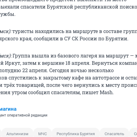
ыехали спасатели Бурятской республиканской поиско
лужбы.
мск):
туристы находились на маршруте в составе групп
рского края, сообщили в СУ СК России по Бурятии.
мск):
Группа вышла из базового лагеря на маршрут — 
й Иркут, затем к вершине 18 апреля. Вернуться компа
полудню 22 апреля. Сегодня ночью несколько
ов спустились к закрытому кафе на автотрассе и ост
и трёх товарищей, после чего вернулись к месту прои
ения утром сообщил спасателям, пишет Mash.
магина
ент оперативной редакции
Альпинизм
МЧС
Республика Бурятия
Спасатель
С