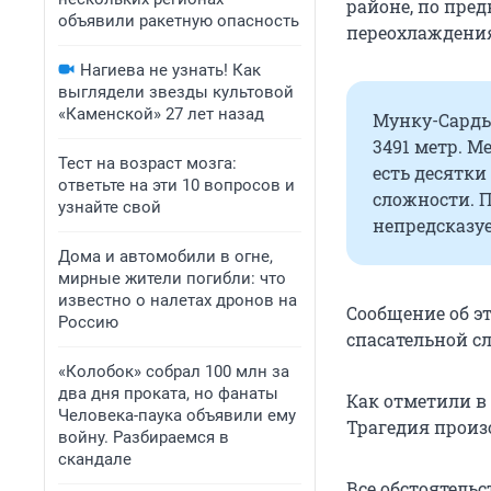
районе, по пре
объявили ракетную опасность
переохлаждения
Нагиева не узнать! Как
выглядели звезды культовой
«Каменской» 27 лет назад
Мунку-Сарды
3491 метр. М
Тест на возраст мозга:
есть десятки
ответьте на эти 10 вопросов и
сложности. П
узнайте свой
непредсказуе
Дома и автомобили в огне,
мирные жители погибли: что
известно о налетах дронов на
Сообщение об э
Россию
спасательной с
«Колобок» собрал 100 млн за
два дня проката, но фанаты
Как отметили в
Человека-паука объявили ему
Трагедия произо
войну. Разбираемся в
скандале
Все обстоятель