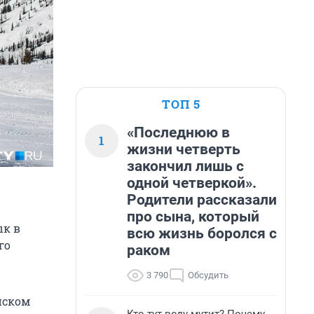
ТОП 5
«Последнюю в
1
жизни четверть
закончил лишь с
одной четверкой».
Родители рассказали
про сына, который
ык в
всю жизнь боролся с
го
раком
3 790
Обсудить
нском