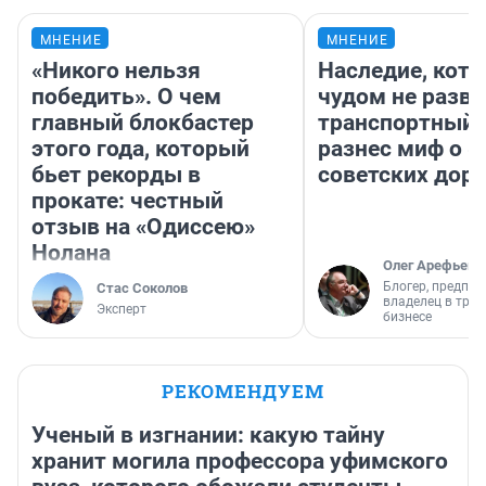
МНЕНИЕ
МНЕНИЕ
«Никого нельзя
Наследие, кото
победить». О чем
чудом не разва
главный блокбастер
транспортный 
этого года, который
разнес миф о 
бьет рекорды в
советских доро
прокате: честный
отзыв на «Одиссею»
Нолана
Олег Арефьев
Блогер, предпри
Стас Соколов
владелец в тра
Эксперт
бизнесе
РЕКОМЕНДУЕМ
Ученый в изгнании: какую тайну
хранит могила профессора уфимского