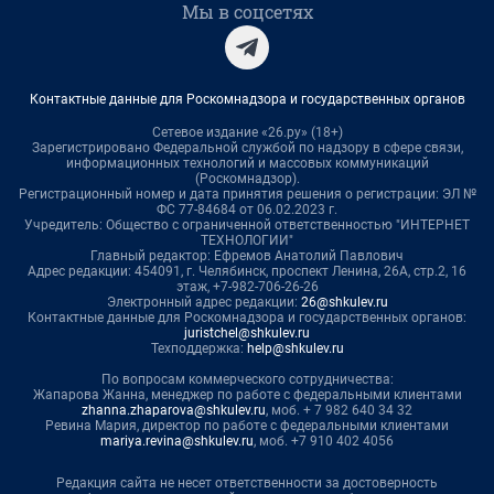
Мы в соцсетях
Контактные данные для Роскомнадзора и государственных органов
Сетевое издание «26.ру» (18+)
Зарегистрировано Федеральной службой по надзору в сфере связи,
информационных технологий и массовых коммуникаций
(Роскомнадзор).
Регистрационный номер и дата принятия решения о регистрации: ЭЛ №
ФС 77-84684 от 06.02.2023 г.
Учредитель: Общество с ограниченной ответственностью "ИНТЕРНЕТ
ТЕХНОЛОГИИ"
Главный редактор: Ефремов Анатолий Павлович
Адрес редакции: 454091, г. Челябинск, проспект Ленина, 26А, стр.2, 16
этаж, +7-982-706-26-26
Электронный адрес редакции:
26@shkulev.ru
Контактные данные для Роскомнадзора и государственных органов:
juristchel@shkulev.ru
Техподдержка:
help@shkulev.ru
По вопросам коммерческого сотрудничества:
Жапарова Жанна, менеджер по работе с федеральными клиентами
zhanna.zhaparova@shkulev.ru
, моб. + 7 982 640 34 32
Ревина Мария, директор по работе с федеральными клиентами
mariya.revina@shkulev.ru
, моб. +7 910 402 4056
Редакция сайта не несет ответственности за достоверность