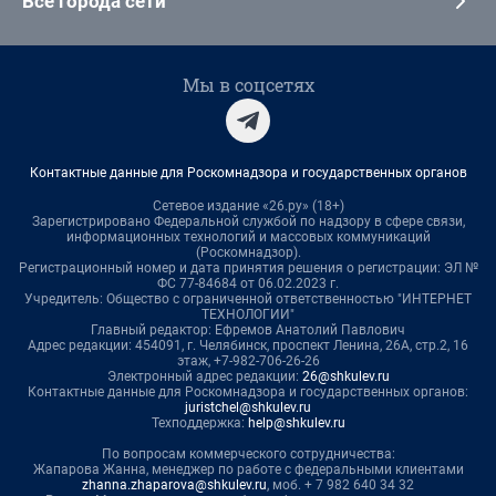
Все города сети
Мы в соцсетях
Контактные данные для Роскомнадзора и государственных органов
Сетевое издание «26.ру» (18+)
Зарегистрировано Федеральной службой по надзору в сфере связи,
информационных технологий и массовых коммуникаций
(Роскомнадзор).
Регистрационный номер и дата принятия решения о регистрации: ЭЛ №
ФС 77-84684 от 06.02.2023 г.
Учредитель: Общество с ограниченной ответственностью "ИНТЕРНЕТ
ТЕХНОЛОГИИ"
Главный редактор: Ефремов Анатолий Павлович
Адрес редакции: 454091, г. Челябинск, проспект Ленина, 26А, стр.2, 16
этаж, +7-982-706-26-26
Электронный адрес редакции:
26@shkulev.ru
Контактные данные для Роскомнадзора и государственных органов:
juristchel@shkulev.ru
Техподдержка:
help@shkulev.ru
По вопросам коммерческого сотрудничества:
Жапарова Жанна, менеджер по работе с федеральными клиентами
zhanna.zhaparova@shkulev.ru
, моб. + 7 982 640 34 32