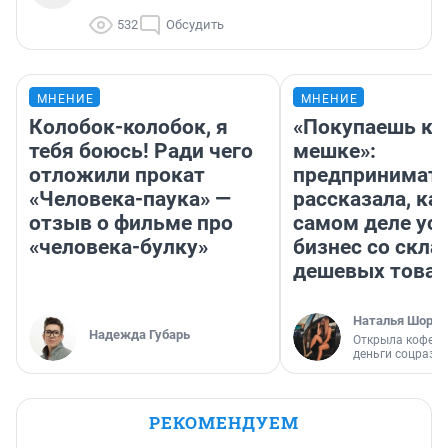
532
Обсудить
МНЕНИЕ
МНЕНИЕ
Колобок-колобок, я
«Покупаешь ко
тебя боюсь! Ради чего
мешке»:
отложили прокат
предпринимат
«Человека-паука» —
рассказала, как
отзыв о фильме про
самом деле ус
«человека-булку»
бизнес со скл
дешевых това
Наталья Шорох
Надежда Губарь
Открыла кофейн
деньги соцразв
РЕКОМЕНДУЕМ