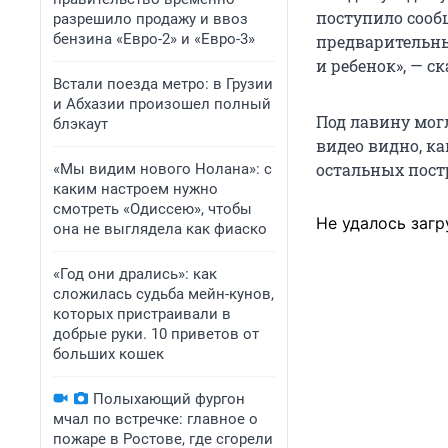
поступило сооб
разрешило продажу и ввоз
бензина «Евро-2» и «Евро-3»
предварительны
и ребенок», — с
Встали поезда метро: в Грузии
и Абхазии произошел полный
Под лавину могл
блэкаут
видео видно, к
остальных пост
«Мы видим нового Нолана»: с
каким настроем нужно
смотреть «Одиссею», чтобы
Не удалось загр
она не выглядела как фиаско
«Год они дрались»: как
сложилась судьба мейн-кунов,
которых пристраивали в
добрые руки. 10 приветов от
больших кошек
Полыхающий фургон
мчал по встречке: главное о
пожаре в Ростове, где сгорели