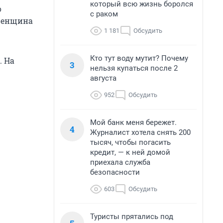
который всю жизнь боролся
о
с раком
 женщина
1 181
Обсудить
Кто тут воду мутит? Почему
. На
3
нельзя купаться после 2
августа
952
Обсудить
Мой банк меня бережет.
4
Журналист хотела снять 200
тысяч, чтобы погасить
кредит, — к ней домой
приехала служба
безопасности
603
Обсудить
Туристы прятались под