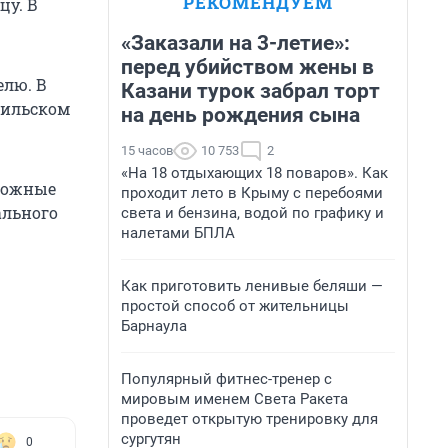
РЕКОМЕНДУЕМ
цу. В
«Заказали на 3-летие»:
перед убийством жены в
елю. В
Казани турок забрал торт
мильском
на день рождения сына
15 часов
10 753
2
«На 18 отдыхающих 18 поваров». Как
сложные
проходит лето в Крыму с перебоями
ального
света и бензина, водой по графику и
налетами БПЛА
Как приготовить ленивые беляши —
простой способ от жительницы
Барнаула
Популярный фитнес-тренер с
мировым именем Света Ракета
проведет открытую тренировку для
сургутян
0