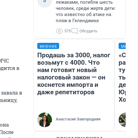
5
лежаками, погибли шесть
человек, среди жертв дети:
что известно об атаке на
пляж в Геленджике
575
Обсудить
МНЕНИЕ
МНЕНИ
Продашь за 3000, налог
«Слив
 МЧС
возьмут с 4000. Что
разоч
одится в
нам готовит новый
турис
налоговый закон — он
тысяч
коснется импорта и
день 
даже репетиторов
Юрско
завала в
Хогва
льницу,
Анастасия Завгородняя
 она
 После