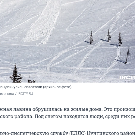
 выдвинулись спасатели (архивное фото)
монова / IRCITY.RU 
ежная лавина обрушилась на жилые дома. Это произош
кого района. Под снегом находятся люди, среди них р
рно-диспетчерскую службу (ЕДДС) Цунтинского райо