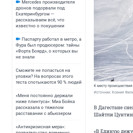
Mercedes производителя
дронов подорвали под
Екатеринбургом —
рассказываем всё, что
известно о покушении
Паспарту работал в метро, а
Фура был продюсером: тайны
«Форта Боярд», о которых вы
не знали
Сможете не попасться на
уловки? На вопросах этого
теста спотыкаются 90 % людей
К месту происшествия
Источник: 
Ксения Фили
«Меня постоянно держали
ниже плинтуса»: Миа Бойка
В Дагестане сн
рассказала о тяжелом
расставании с абьюзером
Шайтли Цунтинс
«Антикризисная мера»:
«В Единую дежу
правительство временно