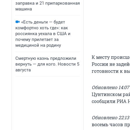
заправка и 21 припаркованная
машина
«Есть деньги — будет
комфортно хоть где»: как
россиянка уехала в США и
почему прилетает за
медициной на родину
К месту происш
Смертную казнь предложили
России не заде
вернуть — для кого. Новости 5
августа
готовности к вы
Обновлено 14:07 
Цунтинском рай
сообщили РИА Н
Обновлено 22:13 
восемь часов пр