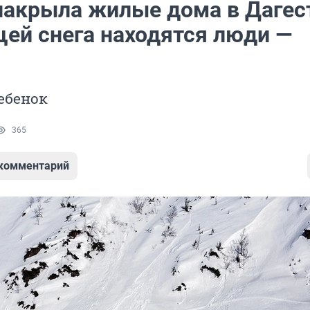
накрыла жилые дома в Дагес
щей снега находятся люди —
ебенок
365
 комментарий