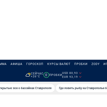
АММА
АФИША
ГОРОСКОП
КУРСЫ ВАЛЮТ
ПРОБКИ
ZODY
И
USD 80,93
СЕЙЧАС
0
ПРОБКИ
+26°C
EUR 93,19
ткрытые: все о бассейнах Ставрополя
Где ловить рыбу на Ставрополье 