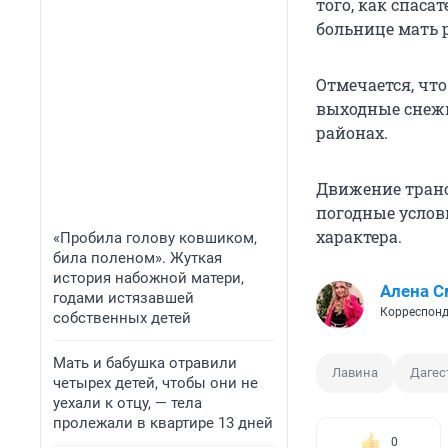
того, как спаса
больнице мать р
Отмечается, что
выходные снеж
районах.
Движение транс
погодные услов
характера.
«Пробила голову ковшиком,
била поленом». Жуткая
история набожной матери,
Алена С
годами истязавшей
Корреспонд
собственных детей
Мать и бабушка отравили
Лавина
Дагес
четырех детей, чтобы они не
уехали к отцу, — тела
пролежали в квартире 13 дней
0