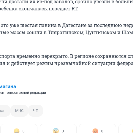
тели достали их из-под завалов, срочно увезли в больни
ебенка скончалась, передает RT.
 это уже шестая лавина в Дагестане за последнюю нед
ные массы сошли в Тляратинском, Цунтинском и Ша
порта временно перекрыто. В регионе сохраняются 
ия и действует режим чрезвычайной ситуации федер
магина
ент оперативной редакции
тан
МЧС
ЧП
0
0
0