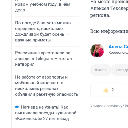
На месте проис
новом учебном году: в чём
Алексея Тексле
дело
региона.
По погоде 8 августа можно
определить, насколько
Всю информаци
дождливой будет осень —
важные приметы
Алена С
Россиянина арестовали за
Корреспонд
звезды в Telegram — что он
натворил
Школа
Напад
Не работают аэропорты и
мобильный интернет: в
нескольких регионах
0
объявили ракетную опасность
Увидели опечатку? В
Нагиева не узнать! Как
выглядели звезды культовой
«Каменской» 27 лет назад