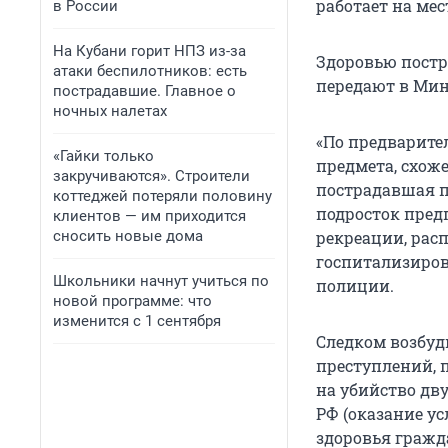
работает на мес
в России
На Кубани горит НПЗ из-за
Здоровью постр
атаки беспилотников: есть
передают в Мин
пострадавшие. Главное о
ночных налетах
«По предварите
«Гайки только
предмета, схоже
закручиваются». Строители
пострадавшая п
коттеджей потеряли половину
подросток пред
клиентов — им приходится
сносить новые дома
рекреации, рас
госпитализиров
Школьники начнут учиться по
полиции.
новой программе: что
изменится с 1 сентября
Следком возбуд
преступлений, пр
на убийство двух
РФ (оказание у
здоровья гражд