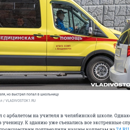
еля, но выстрел попал в школьницу
ол / VLADIVOSTOK1.RU
 с арбалетом на учителя в челябинской школе. Однако
в ученицу. К зданию уже съехались все экстренные сл
происшествии подтвердили нашим коллегам из
74.RU