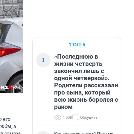
ТОП 5
«Последнюю в
1
жизни четверть
закончил лишь с
одной четверкой».
Родители рассказали
про сына, который
всю жизнь боролся с
раком
4 008
Обсудить
 его
ужбы, а
в самом