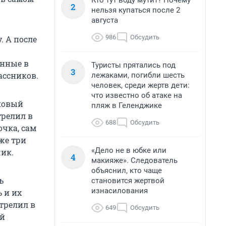
Кто тут воду мутит? Почему
2
нельзя купаться после 2
августа
986
Обсудить
. А после
анные в
Туристы прятались под
3
ассников.
лежаками, погибли шесть
человек, среди жертв дети:
что известно об атаке на
ковый
пляж в Геленджике
трелил в
688
Обсудить
очка, сам
же три
«Дело не в юбке или
чик.
4
макияже». Следователь
объяснил, кто чаще
ь
становится жертвой
изнасилования
 и их
стрелил в
649
Обсудить
ый