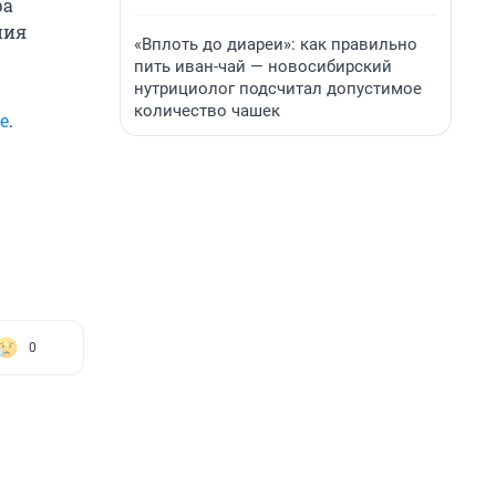
ра
ния
«Вплоть до диареи»: как правильно
пить иван-чай — новосибирский
нутрициолог подсчитал допустимое
количество чашек
е
.
0