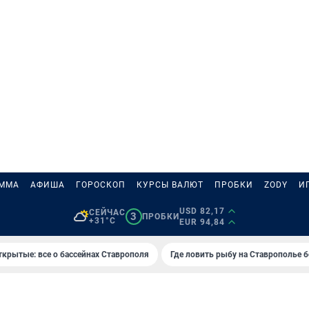
АММА
АФИША
ГОРОСКОП
КУРСЫ ВАЛЮТ
ПРОБКИ
ZODY
И
USD 82,17
СЕЙЧАС
3
ПРОБКИ
+31°C
EUR 94,84
ткрытые: все о бассейнах Ставрополя
Где ловить рыбу на Ставрополье 