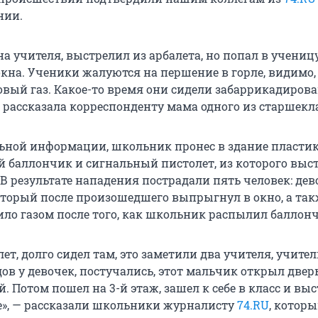
нии.
а учителя, выстрелил из арбалета, но попал в ученицу
кна. Ученики жалуются на першение в горле, видимо,
вый газ. Какое-то время они сидели забаррикадиров
— рассказала корреспонденту мама одного из старшекл
ьной информации, школьник пронес в здание пласти
ый баллончик и сигнальный пистолет, из которого выс
В результате нападения пострадали пять человек: дев
торый после произошедшего выпрыгнул в окно, а так
ило газом после того, как школьник распылил баллон
лет, долго сидел там, это заметили два учителя, учител
ов у девочек, постучались, этот мальчик открыл дверь
й. Потом пошел на
3-й этаж
, зашел к себе в класс и вы
те», — рассказали школьники журналисту
74.RU
, котор