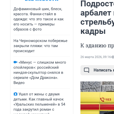
Подрост
Дофаминовый шик, блеск,
арбалет 
красота. Фанки-стайл в
одежде: что это такое и как
стрельбу
его носить — примеры
кадры
образов с фото
На Черноморском побережье
К зданию п
закрыли пляжи: что там
происходит
26 марта 2026, 09:16
«Минус — слишком много
спойлеров»: российский
Написать
ниндзя-скульптор снялся в
сериале «Дом Дракона».
Видео
Ушел от жены с двумя
детьми. Как главный качок
«Уральских пельменей» в 54
года закрутил роман с