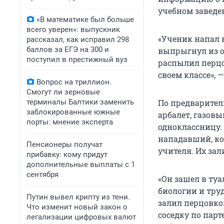
учебном заведе
«В математике был больше
всего уверен»: выпускник
«Ученик напал н
рассказал, как исправил 298
баллов за ЕГЭ на 300 и
выпрыгнул из о
поступил в престижный вуз
распылил перцо
своем классе», 
Вопрос на триллион.
Смогут ли зерновые
терминалы Балтики заменить
По предварител
заблокированные южные
арбалет, газов
порты: мнение эксперта
одноклассницу. 
нападавший, ко
Пенсионеры получат
учителя. Их зал
прибавку: кому придут
дополнительные выплаты с 1
сентября
«Он зашел в туа
биологии и труд
Путин вывел крипту из тени.
залил перцовко
Что изменит новый закон о
соседку по пар
легализации цифровых валют