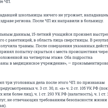
те ЧП.
адавшей школьницы ничего не угрожает, нападавшем
здраве региона. После ЧП их направили в больницу.
льным данным, 15-летний учащийся произвел выстре
го с ракетницей, в область лица сверстницы. В резуль
олучила травмы. После совершения указанных дейст
принял попытку скрыться с места происшествия чере
положенной на четвертом этаже. Оба подростка
аны в медицинское учреждение», — прокомментиров
ил три уголовных дела после этого ЧП: по признакам
едусмотренных ч. 3 ст. 30, п. «а» ч. 2 ст. 105 УК РФ (п
 или более лиц), ч. 1 ст. 293 УК РФ (халатность), ч. 1 ст.
слуг, не отвечающих требованиям безопасности жизни
ан).