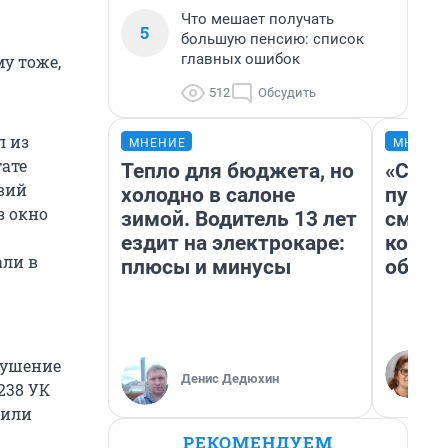
Что мешает получать
5
большую пенсию: список
главных ошибок
у тоже,
512
Обсудить
л из
МНЕНИЕ
МНЕНИ
тате
Тепло для бюджета, но
«Спут
вий
холодно в салоне
пургу»
з окно
зимой. Водитель 13 лет
смерт
ездит на электрокаре:
котор
али в
плюсы и минусы
обнар
окушение
Денис Дедюхин
 238 УК
 или
РЕКОМЕНДУЕМ