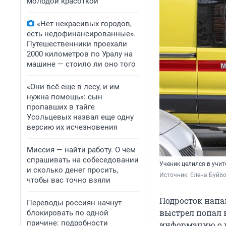
молодой красоткой
«Нет некрасивых городов,
есть недофинансированные».
Путешественники проехали
2000 километров по Уралу на
машине — стоило ли оно того
«Они всё еще в лесу, и им
нужна помощь»: сын
пропавших в тайге
Усольцевых назвал еще одну
версию их исчезновения
Миссия — найти работу. О чем
спрашивать на собеседовании
Ученик целился в учит
и сколько денег просить,
Источник: 
Елена Буйв
чтобы вас точно взяли
Подросток напал
Переводы россиян начнут
выстрел попал 
блокировать по одной
причине: подробности
информацию о 