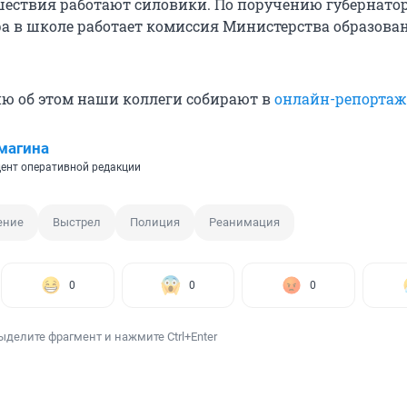
шествия работают силовики. По поручению губернато
ра в школе работает комиссия Министерства образова
ю об этом наши коллеги собирают в
онлайн-репортаж
магина
ент оперативной редакции
ение
Выстрел
Полиция
Реанимация
0
0
0
ыделите фрагмент и нажмите Ctrl+Enter