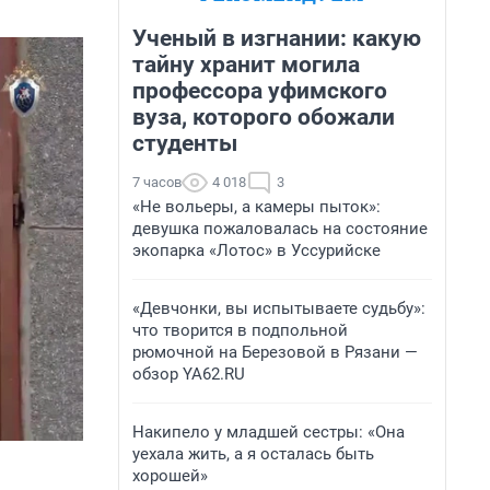
Ученый в изгнании: какую
тайну хранит могила
профессора уфимского
вуза, которого обожали
студенты
7 часов
4 018
3
«Не вольеры, а камеры пыток»:
девушка пожаловалась на состояние
экопарка «Лотос» в Уссурийске
«Девчонки, вы испытываете судьбу»:
что творится в подпольной
рюмочной на Березовой в Рязани —
обзор YA62.RU
Накипело у младшей сестры: «Она
уехала жить, а я осталась быть
хорошей»