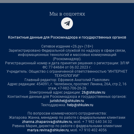
Мы в соцсетях
Контактные данные для Роскомнадзора и государственных органов
Сетевое издание «26.ру» (18+)
Зарегистрировано Федеральной службой по надзору в сфере связи,
информационных технологий и массовых коммуникаций
(Роскомнадзор).
Регистрационный номер и дата принятия решения о регистрации: ЭЛ №
ФС 77-84684 от 06.02.2023 г.
Учредитель: Общество с ограниченной ответственностью "ИНТЕРНЕТ
ТЕХНОЛОГИИ"
Главный редактор: Ефремов Анатолий Павлович
Адрес редакции: 454091, г. Челябинск, проспект Ленина, 26А, стр.2, 16
этаж, +7-982-706-26-26
Электронный адрес редакции:
26@shkulev.ru
Контактные данные для Роскомнадзора и государственных органов:
juristchel@shkulev.ru
Техподдержка:
help@shkulev.ru
По вопросам коммерческого сотрудничества:
Жапарова Жанна, менеджер по работе с федеральными клиентами
zhanna.zhaparova@shkulev.ru
, моб. + 7 982 640 34 32
Ревина Мария, директор по работе с федеральными клиентами
mariya.revina@shkulev.ru
, моб. +7 910 402 4056