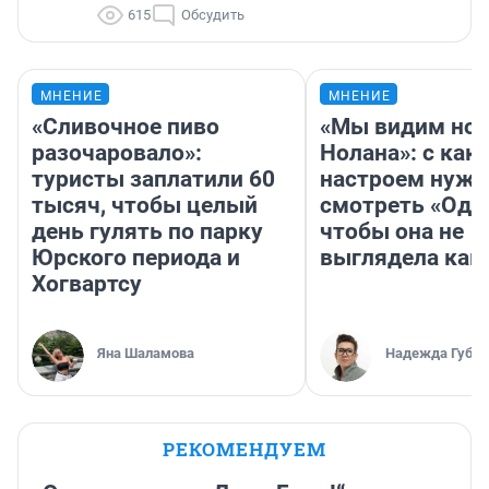
615
Обсудить
МНЕНИЕ
МНЕНИЕ
«Сливочное пиво
«Мы видим нов
разочаровало»:
Нолана»: с как
туристы заплатили 60
настроем нужн
тысяч, чтобы целый
смотреть «Оди
день гулять по парку
чтобы она не
Юрского периода и
выглядела как
Хогвартсу
Яна Шаламова
Надежда Губар
РЕКОМЕНДУЕМ