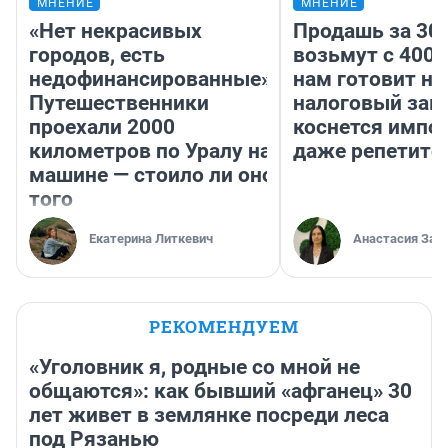
МНЕНИЕ
МНЕНИЕ
«Нет некрасивых
Продашь за 300
городов, есть
возьмут с 4000
недофинансированные».
нам готовит н
Путешественники
налоговый зако
проехали 2000
коснется импор
километров по Уралу на
даже репетито
машине — стоило ли оно
того
Екатерина Литкевич
Анастасия Зав
РЕКОМЕНДУЕМ
«Уголовник я, родные со мной не
общаются»: как бывший «афганец» 30
лет живет в землянке посреди леса
под Рязанью