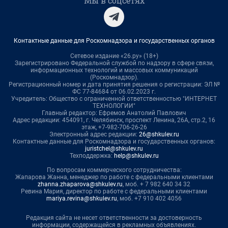
Мы в соцсетях
Контактные данные для Роскомнадзора и государственных органов
Сетевое издание «26.ру» (18+)
Зарегистрировано Федеральной службой по надзору в сфере связи,
информационных технологий и массовых коммуникаций
(Роскомнадзор).
Регистрационный номер и дата принятия решения о регистрации: ЭЛ №
ФС 77-84684 от 06.02.2023 г.
Учредитель: Общество с ограниченной ответственностью "ИНТЕРНЕТ
ТЕХНОЛОГИИ"
Главный редактор: Ефремов Анатолий Павлович
Адрес редакции: 454091, г. Челябинск, проспект Ленина, 26А, стр.2, 16
этаж, +7-982-706-26-26
Электронный адрес редакции:
26@shkulev.ru
Контактные данные для Роскомнадзора и государственных органов:
juristchel@shkulev.ru
Техподдержка:
help@shkulev.ru
По вопросам коммерческого сотрудничества:
Жапарова Жанна, менеджер по работе с федеральными клиентами
zhanna.zhaparova@shkulev.ru
, моб. + 7 982 640 34 32
Ревина Мария, директор по работе с федеральными клиентами
mariya.revina@shkulev.ru
, моб. +7 910 402 4056
Редакция сайта не несет ответственности за достоверность
информации, содержащейся в рекламных объявлениях.