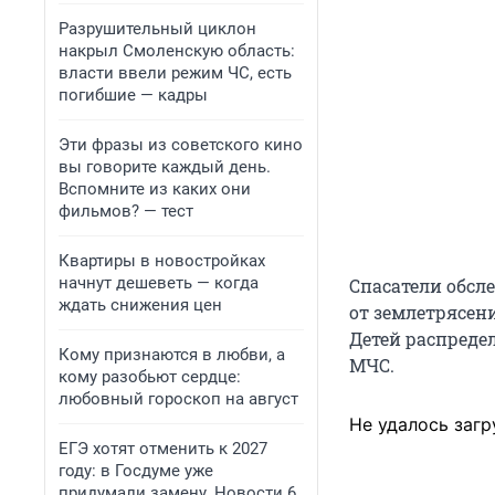
Разрушительный циклон
накрыл Смоленскую область:
власти ввели режим ЧС, есть
погибшие — кадры
Эти фразы из советского кино
вы говорите каждый день.
Вспомните из каких они
фильмов? — тест
Квартиры в новостройках
начнут дешеветь — когда
Спасатели обсл
ждать снижения цен
от землетрясен
Детей распреде
Кому признаются в любви, а
МЧС.
кому разобьют сердце:
любовный гороскоп на август
Не удалось загр
ЕГЭ хотят отменить к 2027
году: в Госдуме уже
придумали замену. Новости 6