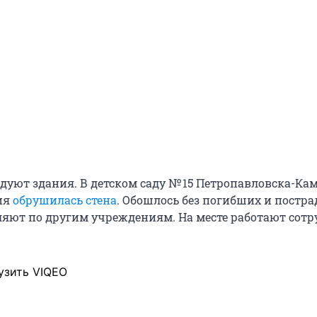
едуют здания. В детском саду № 15 Петропавловска-Ка
ия
обрушилась стена
. Обошлось без погибших и постр
ляют по другим учреждениям. На месте работают сот
узить VIQEO