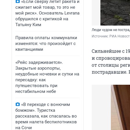
«Если сверху летит ракета и
сжигает мой товар, то это не
мой риск». Основатель Levrana
обрушился с критикой на
Татьяну Ким
Люди чудом не пострад
Источник: 
РИА Новости
Правила оплаты коммуналки
изменятся: что произойдет с
квитанциями
Сильнейшее с 1
и спровоцирова
«Рейс задерживается».
от столицы рег
Закрытые аэропорты,
пострадавшие. Р
неудобные ночевки и сутки на
пересадку: как
путешествовать при
нестабильном небе
«В переходе с вонючим
бомжом». Туристка
рассказала, как спасалась во
время налета беспилотников
на Сочи