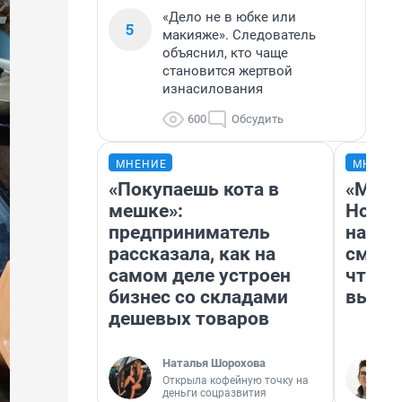
«Дело не в юбке или
5
макияже». Следователь
объяснил, кто чаще
становится жертвой
изнасилования
600
Обсудить
МНЕНИЕ
МНЕНИ
«Покупаешь кота в
«Мы в
мешке»:
Нолан
предприниматель
настр
рассказала, как на
смотр
самом деле устроен
чтобы
бизнес со складами
выгля
дешевых товаров
Наталья Шорохова
Открыла кофейную точку на
деньги соцразвития