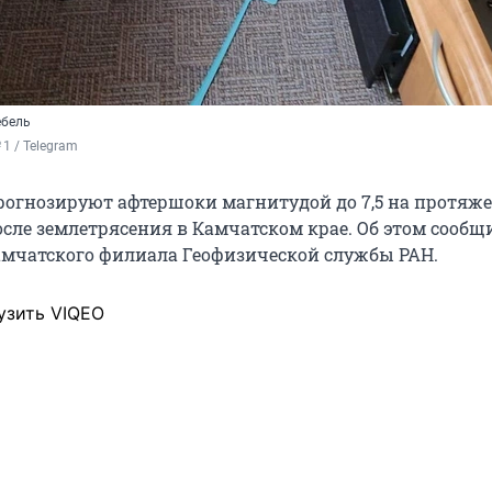
ебель
1 / Telegram
огнозируют афтершоки магнитудой до 7,5 на протяж
осле землетрясения в Камчатском крае. Об этом сообщ
амчатского филиала Геофизической службы РАН.
узить VIQEO