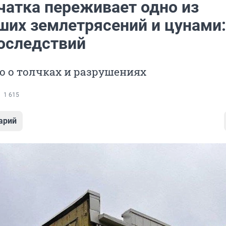
чатка переживает одно из
ших землетрясений и цунами:
оследствий
о о толчках и разрушениях
1 615
арий