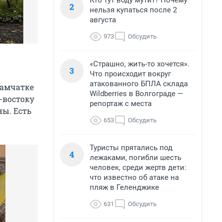
Кто тут воду мутит? Почему
2
нельзя купаться после 2
августа
973
Обсудить
«Страшно, жить-то хочется».
3
Что происходит вокруг
атакованного БПЛА склада
Камчатке
Wildberries в Волгограде —
-востоку
репортаж с места
ны. Есть
653
Обсудить
Туристы прятались под
4
лежаками, погибли шесть
человек, среди жертв дети:
что известно об атаке на
пляж в Геленджике
631
Обсудить