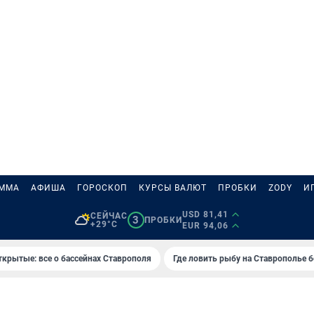
АММА
АФИША
ГОРОСКОП
КУРСЫ ВАЛЮТ
ПРОБКИ
ZODY
И
USD 81,41
СЕЙЧАС
3
ПРОБКИ
+29°C
EUR 94,06
ткрытые: все о бассейнах Ставрополя
Где ловить рыбу на Ставрополье 