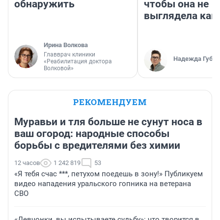
обнаружить
чтобы она не
выглядела как
Ирина Волкова
Главврач клиники
Надежда Губар
«Реабилитация доктора
Волковой»
РЕКОМЕНДУЕМ
Муравьи и тля больше не сунут носа в
ваш огород: народные способы
борьбы с вредителями без химии
12 часов
1 242 819
53
«Я тебя счас ***, петухом поедешь в зону!» Публикуем
видео нападения уральского гопника на ветерана
СВО
«Девчонки, вы испытываете судьбу»: что творится в