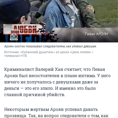
Ароян охотно показывал следователям, как убивал девушек
Источник: 
«Кубанский душитель» из цикла «Цена любви» / 
телеканал НТВ
Криминалист Валерий Хан считает, что Леван
Ароян был несостоятелен в плане интима. У него
ничего не получалось с девушками даже за
деньги — это его злило. И именно это было
главной причиной убийств.
Некоторым жертвам Ароян успевал давать
прозвища. Так, на вопрос следователя о том, как