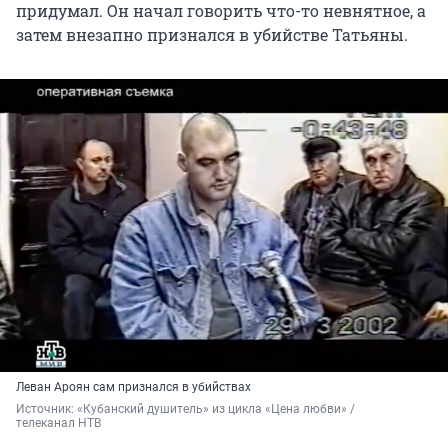
придумал. Он начал говорить что-то невнятное, а
затем внезапно признался в убийстве Татьяны.
Леван Ароян сам признался в убийствах
Источник: 
«Кубанский душитель» из цикла «Цена любви» / 
телеканал НТВ