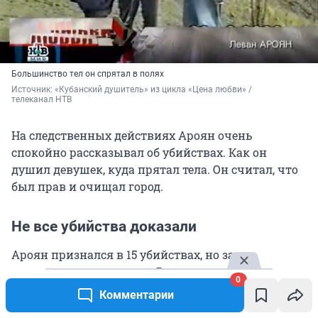
Большинство тел он спрятал в полях
Источник: 
«Кубанский душитель» из цикла «Цена любви» / 
телеканал НТВ
На следственных действиях Ароян очень
спокойно рассказывал об убийствах. Как он
душил девушек, куда прятал тела. Он считал, что
был прав и очищал город.
Не все убийства доказали
Ароян признался в 15 убийствах, но затем
отказался от своих слов. Вмешались адвокаты его
0
семьи. Следователи попали в сложную ситуацию:
Комментарии
с момента многих преступлений прошло