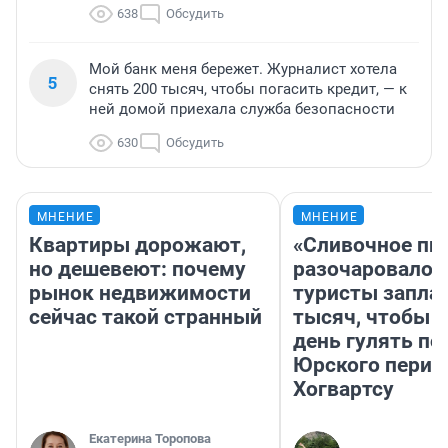
638
Обсудить
Мой банк меня бережет. Журналист хотела
5
снять 200 тысяч, чтобы погасить кредит, — к
ней домой приехала служба безопасности
630
Обсудить
МНЕНИЕ
МНЕНИЕ
Квартиры дорожают,
«Сливочное пи
но дешевеют: почему
разочаровало»
рынок недвижимости
туристы запла
сейчас такой странный
тысяч, чтобы 
день гулять по
Юрского перио
Хогвартсу
Екатерина Торопова