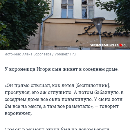
Источник: 
Алёна Воропаева / Voronezh1.ru
У воронежца Игоря сын живет в соседнем доме.
«Он прямо слышал, как летел [беспилотник],
проснулся, его аж оглушило. А потом бабахнуло, в
соседнем доме все окна повыкинуло. У сына хотя
бы все на месте, а там все разметало», — говорит
воронежец.
Сам он в момент атаки был на левом берегу