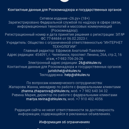
Контактные данные для Роскомнадзора и государственных органов
Сетевое издание «26.ру» (18+)
Зарегистрировано Федеральной службой по надзору в сфере связи,
информационных технологий и массовых коммуникаций
(Роскомнадзор).
Регистрационный номер и дата принятия решения о регистрации: ЭЛ №
ФС 77-84684 от 06.02.2023 г.
Учредитель: Общество с ограниченной ответственностью "ИНТЕРНЕТ
ТЕХНОЛОГИИ"
Главный редактор: Ефремов Анатолий Павлович
Адрес редакции: 454091, г. Челябинск, проспект Ленина, 26А, стр.2, 16
этаж, +7-982-706-26-26
Электронный адрес редакции:
26@shkulev.ru
Контактные данные для Роскомнадзора и государственных органов:
juristchel@shkulev.ru
Техподдержка:
help@shkulev.ru
По вопросам коммерческого сотрудничества:
Жапарова Жанна, менеджер по работе с федеральными клиентами
zhanna.zhaparova@shkulev.ru
, моб. + 7 982 640 34 32
Ревина Мария, директор по работе с федеральными клиентами
mariya.revina@shkulev.ru
, моб. +7 910 402 4056
Редакция сайта не несет ответственности за достоверность
информации, содержащейся в рекламных объявлениях.
Информация об ограничениях