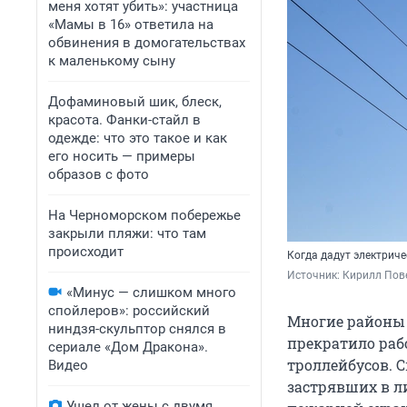
меня хотят убить»: участница
«Мамы в 16» ответила на
обвинения в домогательствах
к маленькому сыну
Дофаминовый шик, блеск,
красота. Фанки-стайл в
одежде: что это такое и как
его носить — примеры
образов с фото
На Черноморском побережье
закрыли пляжи: что там
происходит
Когда дадут электриче
Источник: 
Кирилл Пове
«Минус — слишком много
спойлеров»: российский
Многие районы ч
ниндзя-скульптор снялся в
прекратило раб
сериале «Дом Дракона».
троллейбусов. 
Видео
застрявших в л
Ушел от жены с двумя