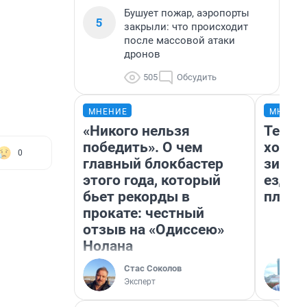
Бушует пожар, аэропорты
5
закрыли: что происходит
после массовой атаки
дронов
505
Обсудить
МНЕНИЕ
МНЕНИ
«Никого нельзя
Тепло
победить». О чем
холод
0
главный блокбастер
зимой
этого года, который
ездит
бьет рекорды в
плюсы
прокате: честный
отзыв на «Одиссею»
Нолана
Стас Соколов
Эксперт