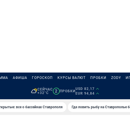
АММА
АФИША
ГОРОСКОП
КУРСЫ ВАЛЮТ
ПРОБКИ
ZODY
И
USD 82,17
СЕЙЧАС
2
ПРОБКИ
+32°C
EUR 94,84
ткрытые: все о бассейнах Ставрополя
Где ловить рыбу на Ставрополье 