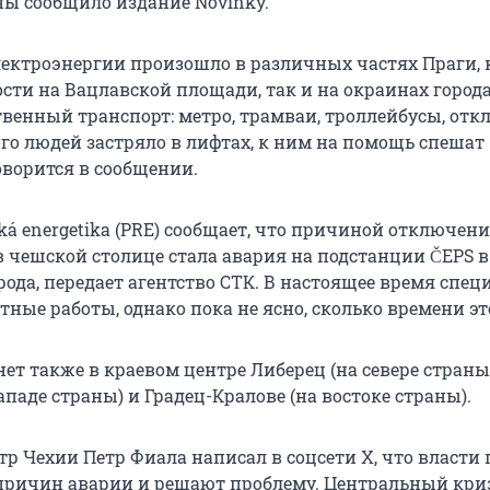
ы сообщило издание Novinky.
ектроэнергии произошло в различных частях Праги, 
ости на Вацлавской площади, так и на окраинах города
твенный транспорт: метро, трамваи, троллейбусы, от
го людей застряло в лифтах, к ним на помощь спешат
оворится в сообщении.
ká energetika (PRE) сообщает, что причиной отключен
в чешской столице стала авария на подстанции ČEPS в
рода, передает агентство СТК. В настоящее время спе
ные работы, однако пока не ясно, сколько времени эт
ет также в краевом центре Либерец (на севере страны)
ападе страны) и Градец-Кралове (на востоке страны).
р Чехии Петр Фиала написал в соцсети X, что власти
причин аварии и решают проблему. Центральный кр