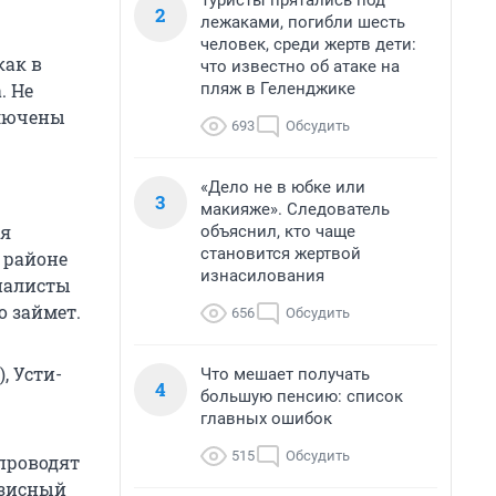
Туристы прятались под
2
лежаками, погибли шесть
человек, среди жертв дети:
как в
что известно об атаке на
пляж в Геленджике
. Не
ключены
693
Обсудить
«Дело не в юбке или
3
макияже». Следователь
ия
объяснил, кто чаще
становится жертвой
 районе
изнасилования
циалисты
о займет.
656
Обсудить
, Усти-
Что мешает получать
4
большую пенсию: список
главных ошибок
515
Обсудить
 проводят
изисный