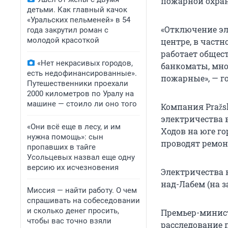
пожарной охран
детьми. Как главный качок
«Уральских пельменей» в 54
«Отключение эл
года закрутил роман с
молодой красоткой
центре, в частн
работает общес
«Нет некрасивых городов,
банкоматы, мно
есть недофинансированные».
пожарные», — г
Путешественники проехали
2000 километров по Уралу на
машине — стоило ли оно того
Компания Pražs
электричества 
«Они всё еще в лесу, и им
Ходов на юге го
нужна помощь»: сын
проводят ремонт
пропавших в тайге
Усольцевых назвал еще одну
версию их исчезновения
Электричества н
над-Лабем (на з
Миссия — найти работу. О чем
спрашивать на собеседовании
и сколько денег просить,
Премьер-минист
чтобы вас точно взяли
расследование 