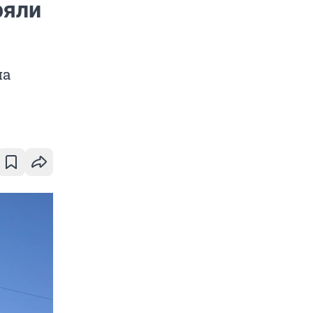
ряли
на