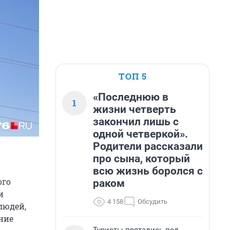
ТОП 5
«Последнюю в
1
жизни четверть
закончил лишь с
одной четверкой».
Родители рассказали
про сына, который
всю жизнь боролся с
ого
раком
и
4 158
Обсудить
людей,
ние