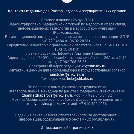
Контактные данные для Роскомнадзора и государственных органов
Сетевое издание «26.ру» (18+)
Зарегистрировано Федеральной службой по надзору в сфере связи,
информационных технологий и массовых коммуникаций
(Роскомнадзор).
Регистрационный номер и дата принятия решения о регистрации: ЭЛ №
ФС 77-84684 от 06.02.2023 г.
Учредитель: Общество с ограниченной ответственностью "ИНТЕРНЕТ
ТЕХНОЛОГИИ"
Главный редактор: Ефремов Анатолий Павлович
Адрес редакции: 454091, г. Челябинск, проспект Ленина, 26А, стр.2, 16
этаж, +7-982-706-26-26
Электронный адрес редакции:
26@shkulev.ru
Контактные данные для Роскомнадзора и государственных органов:
juristchel@shkulev.ru
Техподдержка:
help@shkulev.ru
По вопросам коммерческого сотрудничества:
Жапарова Жанна, менеджер по работе с федеральными клиентами
zhanna.zhaparova@shkulev.ru
, моб. + 7 982 640 34 32
Ревина Мария, директор по работе с федеральными клиентами
mariya.revina@shkulev.ru
, моб. +7 910 402 4056
Редакция сайта не несет ответственности за достоверность
информации, содержащейся в рекламных объявлениях.
Информация об ограничениях