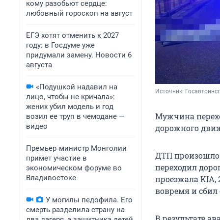
кому разобьют сердце:
любовный гороскоп на август
ЕГЭ хотят отменить к 2027
году: в Госдуме уже
придумали замену. Новости 6
августа
«Подушкой надавил на
Источник: 
Госавтоинс
лицо, чтобы не кричала»:
жених убил модель и год
Мужчина перехо
возил ее труп в чемодане —
видео
дорожного движ
Премьер‑министр Монголии
ДТП произошло 
примет участие в
переходил дорог
экономическом форуме во
Владивостоке
проезжала KIA,
вовремя и сбил 
У могилы педофила. Его
смерть разделила страну на
В результате а
два лагеря, а защитника детей