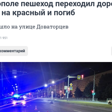
ополе пешеход переходил дор
 на красный и погиб
шло на улице Доваторцев
1 951
 комментарий