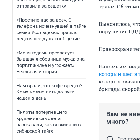
отправила за решетку
травм. Об этом
«Простите нас за всё». С
Выяснилось, чт
телефона исчезнувшей в тайге
нарушение ПДД 
семьи Усольцевых пришло
леденящее душу сообщение
Правоохранител
«Меня годами преследует
бывшая любовница мужа: она
портит жилье и угрожает».
Напомним, неда
Реальная история
который шел в 
которые оказал
Нам врали, что кофе вреден?
бригады скоро
Кому можно пить до пяти
чашек в день
Пилоты потерпевшего
Вам не ка
крушение самолета
много?
рассказали, как выживали в
сибирской тайге
Это пра