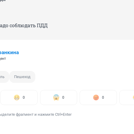
надо соблюдать ПДД
ранкина
ент
оль
Пешеход
0
0
0
ыделите фрагмент и нажмите Ctrl+Enter