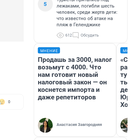
5
лежаками, погибли шесть
человек, среди жертв дети:
что известно об атаке на
пляж в Геленджике
612
Обсудить
МНЕНИЕ
МНЕНИ
Продашь за 3000, налог
«Слив
возьмут с 4000. Что
разоч
нам готовит новый
турис
налоговый закон — он
тысяч
коснется импорта и
день 
даже репетиторов
Юрско
0
Хогва
Анастасия Завгородняя