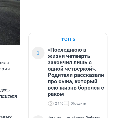
ТОП 5
«Последнюю в
1
жизни четверть
закончил лишь с
вила
одной четверкой».
арии.
Родители рассказали
про сына, который
всю жизнь боролся с
здесь
раком
рушителя
2 146
Обсудить
льных