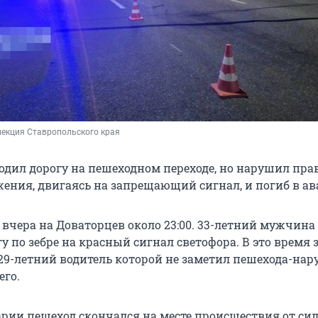
пекция Ставропольского края
дил дорогу на пешеходном переходе, но нарушил пра
ения, двигаясь на запрещающий сигнал, и погиб в ав
вчера на Доваторцев около 23:00. 33-летний мужчина
у по зебре на красный сигнал светофора. В это время 
 29-летний водитель которой не заметил пешехода-на
его.
варии пешеход скончался на месте происшествия от си