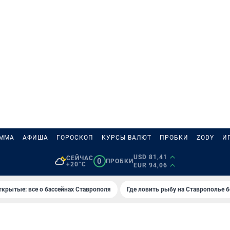
АММА
АФИША
ГОРОСКОП
КУРСЫ ВАЛЮТ
ПРОБКИ
ZODY
И
USD 81,41
СЕЙЧАС
0
ПРОБКИ
+20°C
EUR 94,06
ткрытые: все о бассейнах Ставрополя
Где ловить рыбу на Ставрополье 