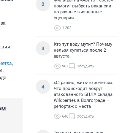
Фильтры на «Авито Работе»
2
помогут выбрать вакансии
по разные жизненные
сценарии
 за
1 202
Кто тут воду мутит? Почему
твия.
3
нельзя купаться после 2
августа
енка,
967
Обсудить
ы,
зда
«Страшно, жить-то хочется».
4
Что происходит вокруг
атакованного БПЛА склада
Wildberries в Волгограде —
репортаж с места
ом
646
Обсудить
Туристы прятались под