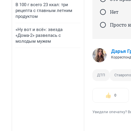
В 100 г всего 23 ккал: три
рецепта с главным летним
Нет
продуктом
Просто 
«Ну вот и всё»: звезда
«Дома-2» развелась с
молодым мужем
Дарья Г
Корреспонд
ДТП
Ставроп
0
Увидели опечатку? В