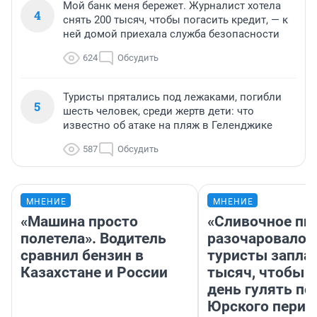
Мой банк меня бережет. Журналист хотела
4
снять 200 тысяч, чтобы погасить кредит, — к
ней домой приехала служба безопасности
624
Обсудить
Туристы прятались под лежаками, погибли
5
шесть человек, среди жертв дети: что
известно об атаке на пляж в Геленджике
587
Обсудить
МНЕНИЕ
МНЕНИЕ
«Машина просто
«Сливочное пи
полетела». Водитель
разочаровало»
сравнил бензин в
туристы запла
Казахстане и России
тысяч, чтобы 
день гулять по
Юрского перио