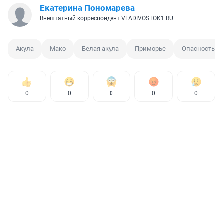
Екатерина Пономарева
Внештатный корреспондент VLADIVOSTOK1.RU
Акула
Мако
Белая акула
Приморье
Опасность
0
0
0
0
0