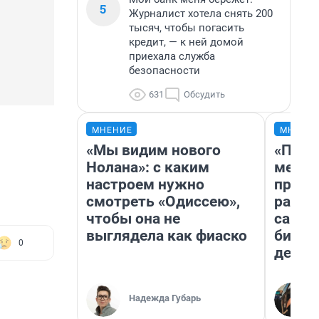
5
Журналист хотела снять 200
тысяч, чтобы погасить
кредит, — к ней домой
приехала служба
безопасности
631
Обсудить
МНЕНИЕ
МНЕНИ
«Мы видим нового
«Поку
Нолана»: с каким
мешке
настроем нужно
предп
смотреть «Одиссею»,
расска
чтобы она не
самом
выглядела как фиаско
бизне
0
дешев
Надежда Губарь