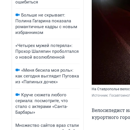
ошибиться
Больше не скрывает:
Полина Гагарина показала
романтичные кадры с новым
избранником
«Четырех мужей потеряла»:
Прохор Шаляпин проболтался
о новой возлюбленной
«Меня бесила моя роль»:
как сегодня выглядит Пуговка
из «Папиных дочек»
На Ставрополье велос
Круче сюжета любого
Источник: 
Госавтоинс
сериала: посмотрите, что
стало с актерами «Санта-
Велосипедист н
Барбары»
курортного горо
Множество сайтов враз стали