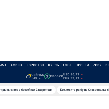
АММА
АФИША
ГОРОСКОП
КУРСЫ ВАЛЮТ
ПРОБКИ
ZODY
И
USD 80,93
СЕЙЧАС
3
ПРОБКИ
+30°C
EUR 93,19
ткрытые: все о бассейнах Ставрополя
Где ловить рыбу на Ставрополье 