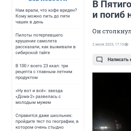
В Пятиг
Нам врали, что кофе вреден?
и погиб 
Кому можно пить до пяти
чашек в день
Он столкну
Пилоты потерпевшего
крушение самолета
2 июля 2025, 17:15
рассказали, как выживали в
сибирской тайге
Написать
В 100 г всего 23 ккал: три
рецепта с главным летним
продуктом
«Ну вот и всё»: звезда
«Дома-2» развелась с
молодым мужем
Справится даже школьник:
пройдите тест по географии, в
котором очень стыдно