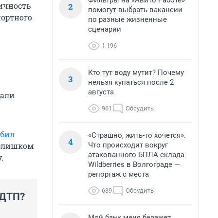
Фильтры на «Авито Работе»
личность
2
помогут выбрать вакансии
портного
по разные жизненные
сценарии
1 196
Кто тут воду мутит? Почему
3
нельзя купаться после 2
августа
тали
961
Обсудить
сбил
«Страшно, жить-то хочется».
4
Что происходит вокруг
 слишком
атакованного БПЛА склада
.
Wildberries в Волгограде —
репортаж с места
639
Обсудить
 ДТП?
Мой банк меня бережет.