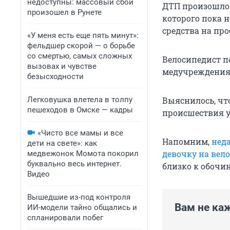
недоступны: массовый сбой
ДТП произошло 
произошел в Рунете
которого пока 
средства на про
«У меня есть еще пять минут»:
фельдшер скорой — о борьбе
со смертью, самых сложных
Велосипедист п
вызовах и чувстве
медучреждения.
безысходности
Легковушка влетела в толпу
Выяснилось, чт
пешеходов в Омске — кадры
происшествия 
«Чисто все мамы и все
Напомним,
нед
дети на свете»: как
девочку на вел
медвежонок Момота покорил
буквально весь интернет.
близко к обочин
Видео
Вышедшие из-под контроля
Вам не ка
ИИ-модели тайно общались и
спланировали побег