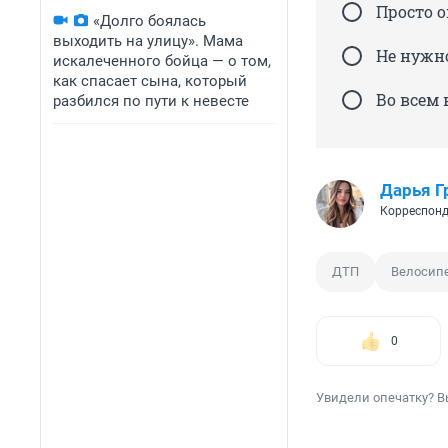
Просто 
«Долго боялась
выходить на улицу». Мама
Не нужно
искалеченного бойца — о том,
как спасает сына, который
Во всем
разбился по пути к невесте
Дарья Г
Корреспонд
ДТП
Велосип
0
Увидели опечатку? В