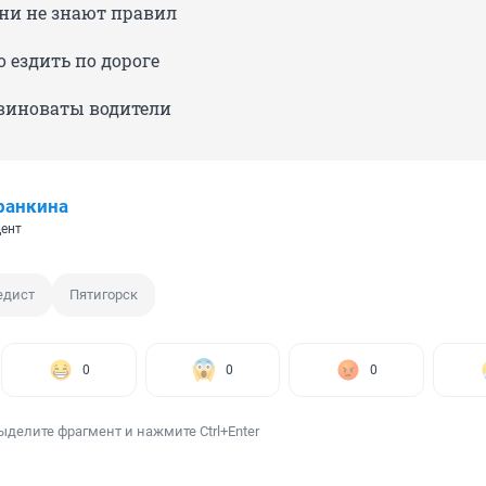
они не знают правил
 ездить по дороге
 виноваты водители
ранкина
ент
едист
Пятигорск
0
0
0
ыделите фрагмент и нажмите Ctrl+Enter