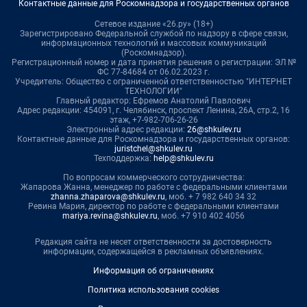
Контактные данные для Роскомнадзора и государственных органов
Сетевое издание «26.ру» (18+)
Зарегистрировано Федеральной службой по надзору в сфере связи,
информационных технологий и массовых коммуникаций
(Роскомнадзор).
Регистрационный номер и дата принятия решения о регистрации: ЭЛ №
ФС 77-84684 от 06.02.2023 г.
Учредитель: Общество с ограниченной ответственностью "ИНТЕРНЕТ
ТЕХНОЛОГИИ"
Главный редактор: Ефремов Анатолий Павлович
Адрес редакции: 454091, г. Челябинск, проспект Ленина, 26А, стр.2, 16
этаж, +7-982-706-26-26
Электронный адрес редакции:
26@shkulev.ru
Контактные данные для Роскомнадзора и государственных органов:
juristchel@shkulev.ru
Техподдержка:
help@shkulev.ru
По вопросам коммерческого сотрудничества:
Жапарова Жанна, менеджер по работе с федеральными клиентами
zhanna.zhaparova@shkulev.ru
, моб. + 7 982 640 34 32
Ревина Мария, директор по работе с федеральными клиентами
mariya.revina@shkulev.ru
, моб. +7 910 402 4056
Редакция сайта не несет ответственности за достоверность
информации, содержащейся в рекламных объявлениях.
Информация об ограничениях
Политика использования cookies