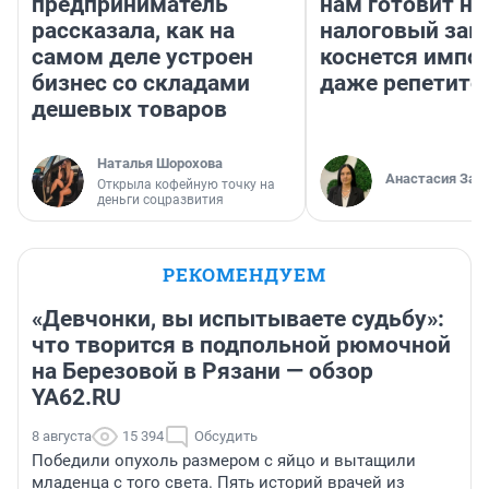
предприниматель
нам готовит н
рассказала, как на
налоговый зако
самом деле устроен
коснется импор
бизнес со складами
даже репетито
дешевых товаров
Наталья Шорохова
Анастасия Зав
Открыла кофейную точку на
деньги соцразвития
РЕКОМЕНДУЕМ
«Девчонки, вы испытываете судьбу»:
что творится в подпольной рюмочной
на Березовой в Рязани — обзор
YA62.RU
8 августа
15 394
Обсудить
Победили опухоль размером с яйцо и вытащили
младенца с того света. Пять историй врачей из