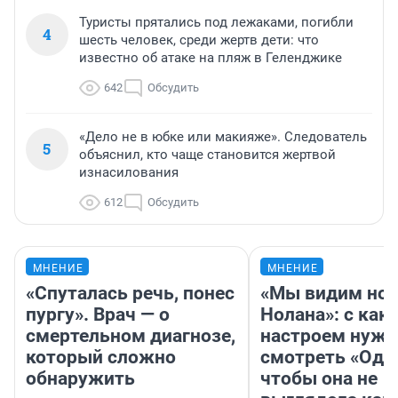
Туристы прятались под лежаками, погибли
4
шесть человек, среди жертв дети: что
известно об атаке на пляж в Геленджике
642
Обсудить
«Дело не в юбке или макияже». Следователь
5
объяснил, кто чаще становится жертвой
изнасилования
612
Обсудить
МНЕНИЕ
МНЕНИЕ
«Спуталась речь, понес
«Мы видим нов
пургу». Врач — о
Нолана»: с как
смертельном диагнозе,
настроем нужн
который сложно
смотреть «Оди
обнаружить
чтобы она не