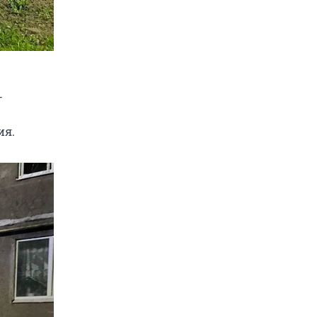
—
ия.