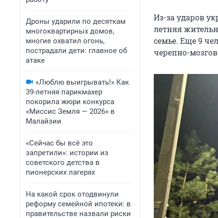
Из-за ударов у
Дроны ударили по десяткам
летняя жительн
многоквартирных домов,
семье. Еще 9 ч
многие охватил огонь,
пострадали дети: главное об
черепно-мозгов
атаке
«Люблю выигрывать!» Как
39-летняя парикмахер
покорила жюри конкурса
«Миссис Земля — 2026» в
Малайзии
«Сейчас бы всё это
запретили»: истории из
советского детства в
пионерских лагерях
На какой срок отодвинули
реформу семейной ипотеки: в
правительстве назвали риски