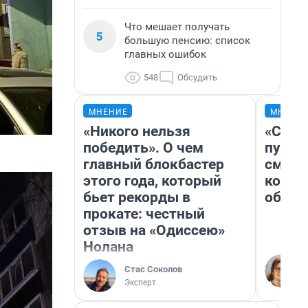
Что мешает получать
5
большую пенсию: список
главных ошибок
548
Обсудить
МНЕНИЕ
МНЕНИ
«Никого нельзя
«Спут
победить». О чем
пургу»
главный блокбастер
смерт
этого года, который
котор
бьет рекорды в
обнар
прокате: честный
отзыв на «Одиссею»
Нолана
Стас Соколов
Эксперт