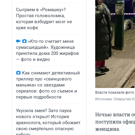
Сыграем в «Ромашку»?
Простая головоломка,
которая взбодрит мозг не
хуже кофе
«Кто-то считает меня
сумасшедшей». Художница
приютила дома 200 жирафов
— фото и видео
Как снимают детективный
триллер про «свинцового
маньяка» со звездами
сериалов: фото со съемок и
Власти показали фото
первые подробности
Источник: 
Оперштаб Ку
Укусила змея? Зато паука
Ночью власти об
нового открыл! История
поступила офиц
арахнолога, который обожает
женщина.
свою смертельно опасную
работу