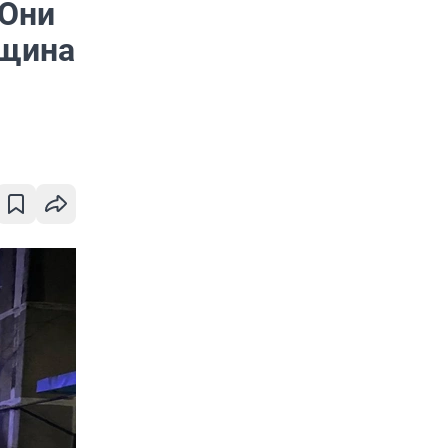
 Они
нщина