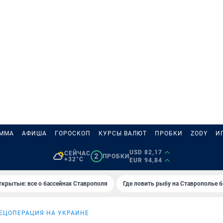
АММА
АФИША
ГОРОСКОП
КУРСЫ ВАЛЮТ
ПРОБКИ
ZODY
И
USD 82,17
СЕЙЧАС
2
ПРОБКИ
+32°C
EUR 94,84
ткрытые: все о бассейнах Ставрополя
Где ловить рыбу на Ставрополье 
ЕЦОПЕРАЦИЯ НА УКРАИНЕ