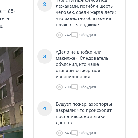
Туристы прятались под
2
лежаками, погибли шесть
 — 85-
человек, среди жертв дети:
ь ее
что известно об атаке на
пляж в Геленджике
я,
742
Обсудить
«Дело не в юбке или
3
макияже». Следователь
объяснил, кто чаще
становится жертвой
изнасилования
700
Обсудить
Бушует пожар, аэропорты
4
закрыли: что происходит
после массовой атаки
дронов
549
Обсудить