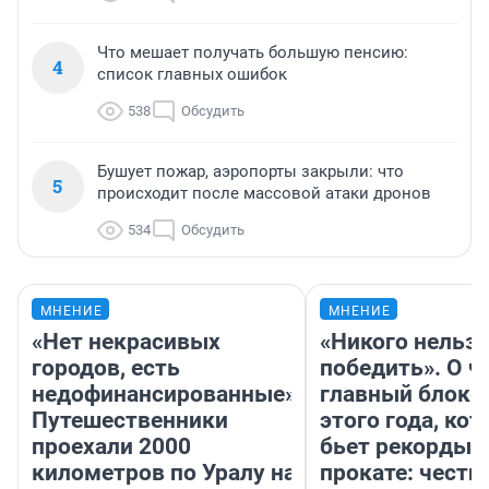
Что мешает получать большую пенсию:
4
список главных ошибок
538
Обсудить
Бушует пожар, аэропорты закрыли: что
5
происходит после массовой атаки дронов
534
Обсудить
МНЕНИЕ
МНЕНИЕ
«Нет некрасивых
«Никого нельз
городов, есть
победить». О ч
недофинансированные».
главный блокб
Путешественники
этого года, ко
проехали 2000
бьет рекорды 
километров по Уралу на
прокате: честн