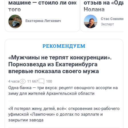
машине — стоило ли оно
отзыв на «Оди
того
Нолана
Стас Соколов
Екатерина Литкевич
Эксперт
РЕКОМЕНДУЕМ
«Мужчины не терпят конкуренции».
Порнозвезда из Екатеринбурга
впервые показала своего мужа
4 часа
11 667
100
Одна банка — три вкуса: рецепт овощного ассорти на
зиму для жителей Архангельской области
«Я потерял жену, детей, всё»: откровения экс-рабочего
уфимской «Лампочки» о долгах по зарплате и
закрытии завода