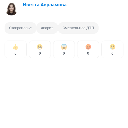
Иветта Авраамова
Ставрополье
Авария
Смертельное ДТП
0
0
0
0
0