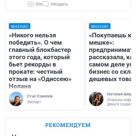
529
Обсудить
МНЕНИЕ
МНЕНИЕ
«Никого нельзя
«Покупаешь ко
победить». О чем
мешке»:
главный блокбастер
предпринимат
этого года, который
рассказала, как
бьет рекорды в
самом деле ус
прокате: честный
бизнес со скл
отзыв на «Одиссею»
дешевых това
Нолана
Наталья Шорох
Стас Соколов
Открыла кофейн
Эксперт
деньги соцразв
РЕКОМЕНДУЕМ