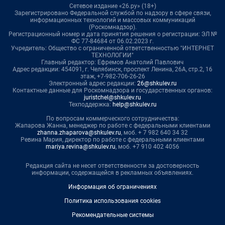
Сетевое издание «26.ру» (18+)
Зарегистрировано Федеральной службой по надзору в сфере связи,
информационных технологий и массовых коммуникаций
(Роскомнадзор).
Регистрационный номер и дата принятия решения о регистрации: ЭЛ №
ФС 77-84684 от 06.02.2023 г.
Учредитель: Общество с ограниченной ответственностью "ИНТЕРНЕТ
ТЕХНОЛОГИИ"
Главный редактор: Ефремов Анатолий Павлович
Адрес редакции: 454091, г. Челябинск, проспект Ленина, 26А, стр.2, 16
этаж, +7-982-706-26-26
Электронный адрес редакции:
26@shkulev.ru
Контактные данные для Роскомнадзора и государственных органов:
juristchel@shkulev.ru
Техподдержка:
help@shkulev.ru
По вопросам коммерческого сотрудничества:
Жапарова Жанна, менеджер по работе с федеральными клиентами
zhanna.zhaparova@shkulev.ru
, моб. + 7 982 640 34 32
Ревина Мария, директор по работе с федеральными клиентами
mariya.revina@shkulev.ru
, моб. +7 910 402 4056
Редакция сайта не несет ответственности за достоверность
информации, содержащейся в рекламных объявлениях.
Информация об ограничениях
Политика использования cookies
Рекомендательные системы