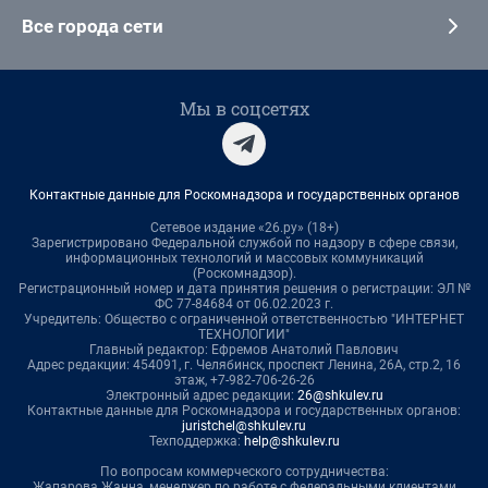
Все города сети
Мы в соцсетях
Контактные данные для Роскомнадзора и государственных органов
Сетевое издание «26.ру» (18+)
Зарегистрировано Федеральной службой по надзору в сфере связи,
информационных технологий и массовых коммуникаций
(Роскомнадзор).
Регистрационный номер и дата принятия решения о регистрации: ЭЛ №
ФС 77-84684 от 06.02.2023 г.
Учредитель: Общество с ограниченной ответственностью "ИНТЕРНЕТ
ТЕХНОЛОГИИ"
Главный редактор: Ефремов Анатолий Павлович
Адрес редакции: 454091, г. Челябинск, проспект Ленина, 26А, стр.2, 16
этаж, +7-982-706-26-26
Электронный адрес редакции:
26@shkulev.ru
Контактные данные для Роскомнадзора и государственных органов:
juristchel@shkulev.ru
Техподдержка:
help@shkulev.ru
По вопросам коммерческого сотрудничества:
Жапарова Жанна, менеджер по работе с федеральными клиентами