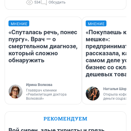
534
Обсудить
МНЕНИЕ
МНЕНИЕ
«Спуталась речь, понес
«Покупаешь ко
пургу». Врач — о
мешке»:
смертельном диагнозе,
предпринимат
который сложно
рассказала, как
обнаружить
самом деле ус
бизнес со скл
дешевых това
Ирина Волкова
Наталья Шорох
Главврач клиники
«Реабилитация доктора
Открыла кофейн
Волковой»
деньги соцразв
РЕКОМЕНДУЕМ
Вой сирен, злые туристы и грязь.