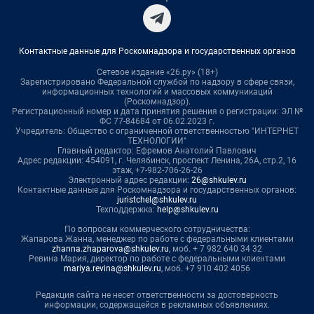
Контактные данные для Роскомнадзора и государственных органов
Сетевое издание «26.ру» (18+)
Зарегистрировано Федеральной службой по надзору в сфере связи,
информационных технологий и массовых коммуникаций
(Роскомнадзор).
Регистрационный номер и дата принятия решения о регистрации: ЭЛ №
ФС 77-84684 от 06.02.2023 г.
Учредитель: Общество с ограниченной ответственностью "ИНТЕРНЕТ
ТЕХНОЛОГИИ"
Главный редактор: Ефремов Анатолий Павлович
Адрес редакции: 454091, г. Челябинск, проспект Ленина, 26А, стр.2, 16
этаж, +7-982-706-26-26
Электронный адрес редакции:
26@shkulev.ru
Контактные данные для Роскомнадзора и государственных органов:
juristchel@shkulev.ru
Техподдержка:
help@shkulev.ru
По вопросам коммерческого сотрудничества:
Жапарова Жанна, менеджер по работе с федеральными клиентами
zhanna.zhaparova@shkulev.ru
, моб. + 7 982 640 34 32
Ревина Мария, директор по работе с федеральными клиентами
mariya.revina@shkulev.ru
, моб. +7 910 402 4056
Редакция сайта не несет ответственности за достоверность
информации, содержащейся в рекламных объявлениях.