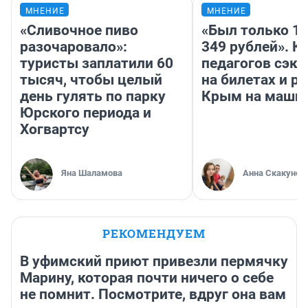
МНЕНИЕ
МНЕНИЕ
«Сливочное пиво
«Был только 10
разочаровало»:
349 рублей». К
туристы заплатили 60
педагогов сэк
тысяч, чтобы целый
на билетах и р
день гулять по парку
Крым на маши
Юрского периода и
Хогвартсу
Яна Шаламова
Анна Скакунов
РЕКОМЕНДУЕМ
В уфимский приют привезли пермячку
Марину, которая почти ничего о себе
не помнит. Посмотрите, вдруг она вам