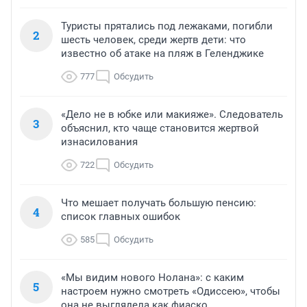
Туристы прятались под лежаками, погибли
2
шесть человек, среди жертв дети: что
известно об атаке на пляж в Геленджике
777
Обсудить
«Дело не в юбке или макияже». Следователь
3
объяснил, кто чаще становится жертвой
изнасилования
722
Обсудить
Что мешает получать большую пенсию:
4
список главных ошибок
585
Обсудить
«Мы видим нового Нолана»: с каким
5
настроем нужно смотреть «Одиссею», чтобы
она не выглядела как фиаско