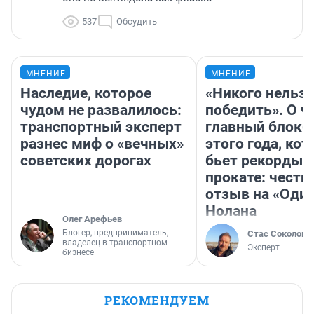
537
Обсудить
МНЕНИЕ
МНЕНИЕ
Наследие, которое
«Никого нельз
чудом не развалилось:
победить». О ч
транспортный эксперт
главный блокб
разнес миф о «вечных»
этого года, ко
советских дорогах
бьет рекорды 
прокате: честн
отзыв на «Оди
Нолана
Олег Арефьев
Блогер, предприниматель,
Стас Соколов
владелец в транспортном
Эксперт
бизнесе
РЕКОМЕНДУЕМ