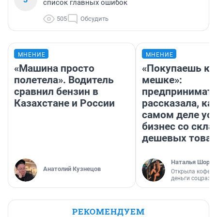
список главных ошибок
505
Обсудить
МНЕНИЕ
МНЕНИЕ
«Машина просто
«Покупаешь ко
полетела». Водитель
мешке»:
сравнил бензин в
предпринимат
Казахстане и России
рассказала, как
самом деле ус
бизнес со скл
дешевых това
Наталья Шорох
Анатолий Кузнецов
Открыла кофейн
деньги соцразв
РЕКОМЕНДУЕМ