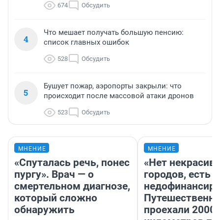
674
Обсудить
Что мешает получать большую пенсию:
4
список главных ошибок
528
Обсудить
Бушует пожар, аэропорты закрыли: что
5
происходит после массовой атаки дронов
523
Обсудить
МНЕНИЕ
МНЕНИЕ
«Спуталась речь, понес
«Нет некрасив
пургу». Врач — о
городов, есть
смертельном диагнозе,
недофинансиро
который сложно
Путешественн
обнаружить
проехали 2000