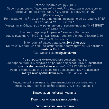
Сетевое издание «26.ру» (18+)
Зарегистрировано Федеральной службой по надзору в сфере связи,
информационных технологий и массовых коммуникаций
(Роскомнадзор).
Регистрационный номер и дата принятия решения о регистрации: ЭЛ №
ФС 77-84684 от 06.02.2023 г.
Учредитель: Общество с ограниченной ответственностью "ИНТЕРНЕТ
ТЕХНОЛОГИИ"
Главный редактор: Ефремов Анатолий Павлович
Адрес редакции: 454091, г. Челябинск, проспект Ленина, 26А, стр.2, 16
этаж, +7-982-706-26-26
Электронный адрес редакции:
26@shkulev.ru
Контактные данные для Роскомнадзора и государственных органов:
juristchel@shkulev.ru
Техподдержка:
help@shkulev.ru
По вопросам коммерческого сотрудничества:
Жапарова Жанна, менеджер по работе с федеральными клиентами
zhanna.zhaparova@shkulev.ru
, моб. + 7 982 640 34 32
Ревина Мария, директор по работе с федеральными клиентами
mariya.revina@shkulev.ru
, моб. +7 910 402 4056
Редакция сайта не несет ответственности за достоверность
информации, содержащейся в рекламных объявлениях.
Информация об ограничениях
Политика использования cookies
Рекомендательные системы