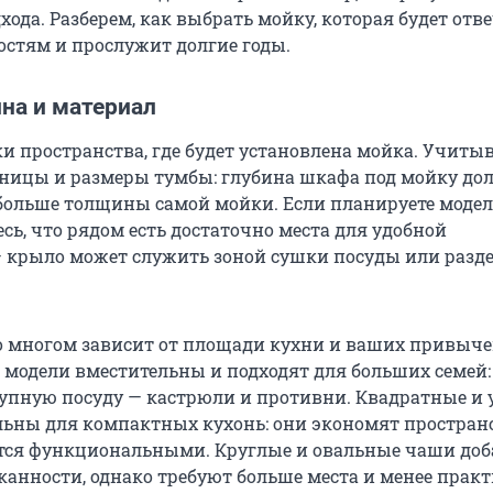
ода. Разберем, как выбрать мойку, которая будет отв
стям и прослужит долгие годы.
на и материал
ки пространства, где будет установлена мойка. Учиты
ницы и размеры тумбы: глубина шкафа под мойку до
 больше толщины самой мойки. Если планируете модел
сь, что рядом есть достаточно места для удобной
 крыло может служить зоной сушки посуды или разд
 многом зависит от площади кухни и ваших привыче
модели вместительны и подходят для больших семей:
упную посуду — кастрюли и противни. Квадратные и 
ьны для компактных кухонь: они экономят пространс
тся функциональными. Круглые и овальные чаши до
канности, однако требуют больше места и менее прак