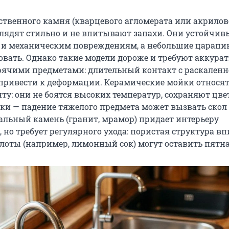
ственного камня (кварцевого агломерата или акрилов
лядят стильно и не впитывают запахи. Они устойчив
 и механическим повреждениям, а небольшие царап
вать. Однако такие модели дороже и требуют аккурат
рячими предметами: длительный контакт с раскален
привести к деформации. Керамические мойки относят
у: они не боятся высоких температур, сохраняют цвет
пки — падение тяжелого предмета может вызвать скол
альный камень (гранит, мрамор) придает интерьеру
 но требует регулярного ухода: пористая структура в
слоты (например, лимонный сок) могут оставить пятна