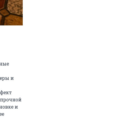
зные
меры и
ффект
т прочной
новке и
ее