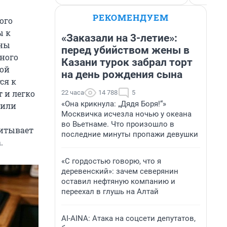
РЕКОМЕНДУЕМ
ого
ы к
«Заказали на 3-летие»:
ины
перед убийством жены в
ного
Казани турок забрал торт
ной
на день рождения сына
ся к
 и легко
22 часа
14 788
5
«Она крикнула: „Дядя Боря!“»
 или
Москвичка исчезла ночью у океана
во Вьетнаме. Что произошло в
питывает
последние минуты пропажи девушки
.
«С гордостью говорю, что я
деревенский»: зачем северянин
оставил нефтяную компанию и
переехал в глушь на Алтай
AI-AINA: Атака на соцсети депутатов,