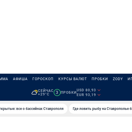
АММА
АФИША
ГОРОСКОП
КУРСЫ ВАЛЮТ
ПРОБКИ
ZODY
И
USD 80,93
СЕЙЧАС
3
ПРОБКИ
+29°C
EUR 93,19
ткрытые: все о бассейнах Ставрополя
Где ловить рыбу на Ставрополье 