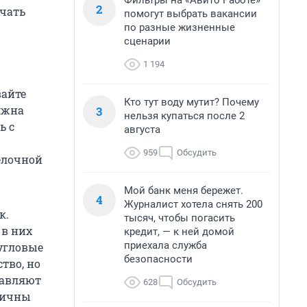
Фильтры на «Авито Работе»
2
ечать
помогут выбрать вакансии
по разные жизненные
сценарии
1 194
вайте
Кто тут воду мутит? Почему
лжна
3
нельзя купаться после 2
ь с
августа
959
Обсудить
елочной
Мой банк меня бережет.
4
Журналист хотела снять 200
к.
тысяч, чтобы погасить
 в них
кредит, — к ней домой
приехала служба
угловые
безопасности
тво, но
бавляют
628
Обсудить
тичны