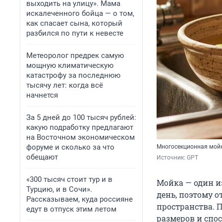
выходить на улицу». Мама
искалеченного бойца — о том,
как спасает сына, который
разбился по пути к невесте
Метеоролог предрек самую
мощную климатическую
катастрофу за последнюю
тысячу лет: когда всё
начнется
За 5 дней до 100 тысяч рублей:
какую подработку предлагают
на Восточном экономическом
форуме и сколько за что
Многосекционная мойк
обещают
Источник: 
GPT
«300 тысяч стоит тур и в
Мойка — один и
Турцию, и в Сочи».
день, поэтому о
Рассказываем, куда россияне
пространства. П
едут в отпуск этим летом
размеров и спо