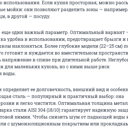
о использования. Если кухня просторная, можно расс
е мойки: они позволяют разделить зоны — например,
, в другой — посуду.
 еще один важный параметр. Оптимальный вариант —
йка удобна в использовании, предотвращает брызги и 
ком наклоняться. Более глубокие модели (22–25 см) 
сто готовит и нуждается во вместительном пространств
 напряжение в спине при длительной работе. Неглуб
ши для маленьких кухонь, но с ними выше риск
 воды.
 определяет ее долговечность, внешний вид и особен
ющая сталь — популярный и практичный выбор: она
ррозии и легко чистится. Оптимальная толщина метал
 марка стали AISI 304 (18/10) гарантирует надежную защ
товой химии. Чтобы снизить шум от падающей воды и
ели с шумоизоляционным покрытием или прокладкам