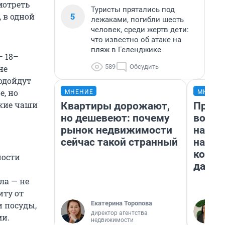
мотреть
Туристы прятались под
5
 в одной
лежаками, погибли шесть
человек, среди жертв дети:
что известно об атаке на
пляж в Геленджике
 18–
589
Обсудить
не
подойдут
е, но
МНЕНИЕ
МНЕНИ
окие чаши
Квартиры дорожают,
Прода
но дешевеют: почему
возьм
рынок недвижимости
нам г
сейчас такой странный
налог
косне
ности
даже 
ла — не
иту от
Екатерина Торопова
 посуды,
директор агентства
и.
недвижимости