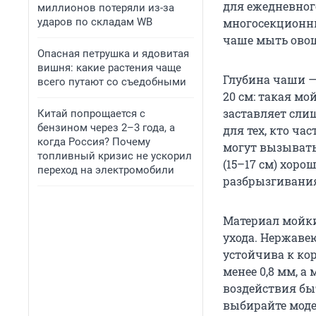
для ежедневног
миллионов потеряли из-за
многосекционны
ударов по складам WB
чаше мыть овощи
Опасная петрушка и ядовитая
вишня: какие растения чаще
Глубина чаши —
всего путают со съедобными
20 см: такая мо
заставляет слиш
Китай попрощается с
бензином через 2–3 года, а
для тех, кто ча
когда Россия? Почему
могут вызывать
топливный кризис не ускорил
(15–17 см) хоро
переход на электромобили
разбрызгивания
Материал мойки
ухода. Нержаве
устойчива к ко
менее 0,8 мм, а
воздействия бы
выбирайте мод