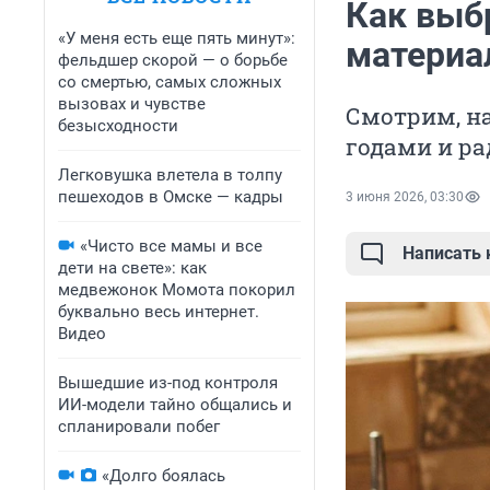
Как выбр
«У меня есть еще пять минут»:
материа
фельдшер скорой — о борьбе
со смертью, самых сложных
вызовах и чувстве
Смотрим, н
безысходности
годами и ра
Легковушка влетела в толпу
пешеходов в Омске — кадры
3 июня 2026, 03:30
«Чисто все мамы и все
Написать
дети на свете»: как
медвежонок Момота покорил
буквально весь интернет.
Видео
Вышедшие из-под контроля
ИИ-модели тайно общались и
спланировали побег
«Долго боялась