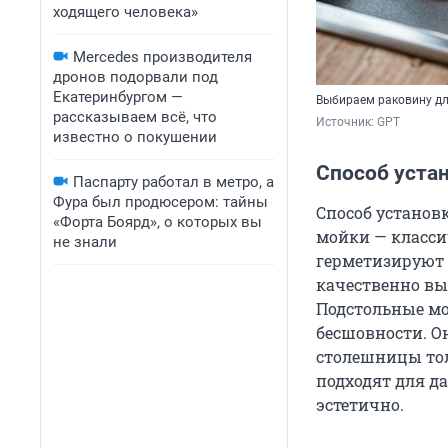
ходящего человека»
Mercedes производителя
дронов подорвали под
Екатеринбургом —
Выбираем раковину дл
рассказываем всё, что
Источник: 
GPT
известно о покушении
Способ уста
Паспарту работал в метро, а
Фура был продюсером: тайны
Способ установ
«Форта Боярд», о которых вы
мойки — класси
не знали
герметизируют 
качественно вы
Подстольные мо
бесшовности. О
столешницы то
подходят для д
эстетично.