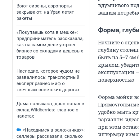
вдумчивого подх
Воют сирены, аэропорты
вашим потребно
закрывают: на Урал летят
ракеты
Форма, глуби
«Покупаешь кота в мешке»:
предприниматель рассказала,
Начните с оцен
как на самом деле устроен
глубину столеш
бизнес со складами дешевых
быть на 5–7 см
товаров
крылом, убедите
Наследие, которое чудом не
эксплуатации —
развалилось: транспортный
поверхностью.
эксперт разнес миф о
«вечных» советских дорогах
Форма мойки во
Дома полыхают, дрон попал в
Прямоугольные 
склад Wildberries: главное о
удобно мыть кр
налетах
варианты идеал
при этом остаю
«Находимся в заложниках»:
интерьеру изыс
селлеры рассказали, сколько