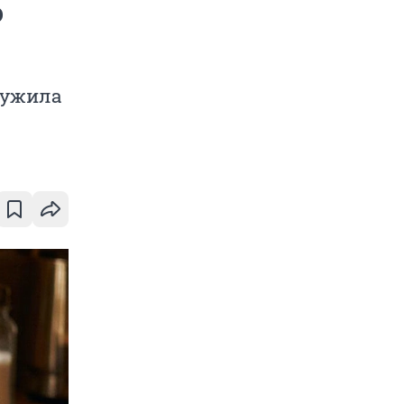
о
лужила