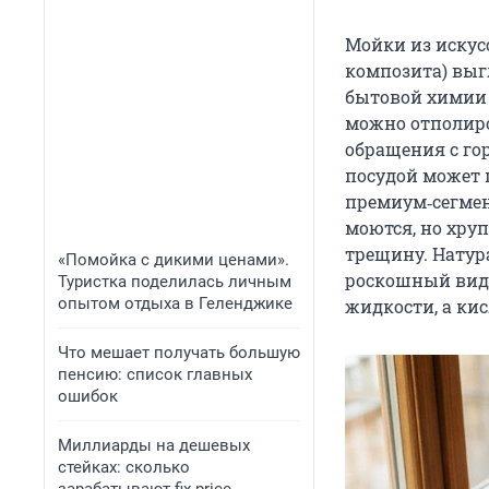
Мойки из искус
композита) выг
бытовой химии
можно отполиро
обращения с го
посудой может 
премиум‑сегмент
моются, но хру
трещину. Натур
«Помойка с дикими ценами».
роскошный вид,
Туристка поделилась личным
опытом отдыха в Геленджике
жидкости, а ки
Что мешает получать большую
пенсию: список главных
ошибок
Миллиарды на дешевых
стейках: сколько