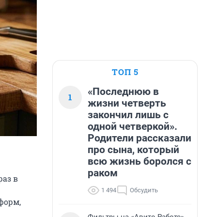
ТОП 5
«Последнюю в
1
жизни четверть
закончил лишь с
одной четверкой».
Родители рассказали
про сына, который
всю жизнь боролся с
раком
раз в
1 494
Обсудить
форм,