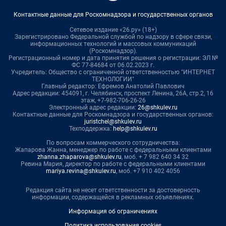
Контактные данные для Роскомнадзора и государственных органов
Сетевое издание «26.ру» (18+)
Зарегистрировано Федеральной службой по надзору в сфере связи,
информационных технологий и массовых коммуникаций
(Роскомнадзор).
Регистрационный номер и дата принятия решения о регистрации: ЭЛ №
ФС 77-84684 от 06.02.2023 г.
Учредитель: Общество с ограниченной ответственностью "ИНТЕРНЕТ
ТЕХНОЛОГИИ"
Главный редактор: Ефремов Анатолий Павлович
Адрес редакции: 454091, г. Челябинск, проспект Ленина, 26А, стр.2, 16
этаж, +7-982-706-26-26
Электронный адрес редакции:
26@shkulev.ru
Контактные данные для Роскомнадзора и государственных органов:
juristchel@shkulev.ru
Техподдержка:
help@shkulev.ru
По вопросам коммерческого сотрудничества:
Жапарова Жанна, менеджер по работе с федеральными клиентами
zhanna.zhaparova@shkulev.ru
, моб. + 7 982 640 34 32
Ревина Мария, директор по работе с федеральными клиентами
mariya.revina@shkulev.ru
, моб. +7 910 402 4056
Редакция сайта не несет ответственности за достоверность
информации, содержащейся в рекламных объявлениях.
Информация об ограничениях
Политика использования cookies