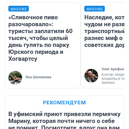
МНЕНИЕ
МНЕНИЕ
«Сливочное пиво
Наследие, кото
разочаровало»:
чудом не разва
туристы заплатили 60
транспортный 
тысяч, чтобы целый
разнес миф о 
день гулять по парку
советских доро
Юрского периода и
Хогвартсу
Олег Арефьев
Блогер, предпри
Яна Шаламова
владелец в тра
бизнесе
РЕКОМЕНДУЕМ
В уфимский приют привезли пермячку
Марину, которая почти ничего о себе
не помнит. Посмотрите, вдруг она вам