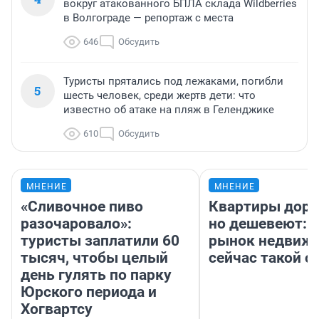
вокруг атакованного БПЛА склада Wildberries
в Волгограде — репортаж с места
646
Обсудить
Туристы прятались под лежаками, погибли
5
шесть человек, среди жертв дети: что
известно об атаке на пляж в Геленджике
610
Обсудить
МНЕНИЕ
МНЕНИЕ
«Сливочное пиво
Квартиры дор
разочаровало»:
но дешевеют: 
туристы заплатили 60
рынок недвиж
тысяч, чтобы целый
сейчас такой 
день гулять по парку
Юрского периода и
Хогвартсу