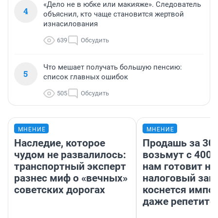
«Дело не в юбке или макияже». Следователь
4
объяснил, кто чаще становится жертвой
изнасилования
639
Обсудить
Что мешает получать большую пенсию:
5
список главных ошибок
505
Обсудить
МНЕНИЕ
МНЕНИЕ
Наследие, которое
Продашь за 300
чудом не развалилось:
возьмут с 4000
транспортный эксперт
нам готовит н
разнес миф о «вечных»
налоговый зако
советских дорогах
коснется импор
даже репетито