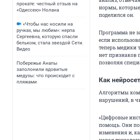
прокате: честный отзыв на
нормы, которые
«Одиссею» Нолана
поделился он.
«Чтобы нас носили на
ручках, мы любим»: нерпа
Программа не з
Сергеевна, которую спасли
если использова
бельком, стала звездой Сети.
теперь медики 
Видео
нет признаков п
позволяя специ
Побережье Анапы
заполонили ядовитые
медузы: что происходит с
Как нейросе
пляжами
Алгоритмы ком
нарушений, в ч
«Цифровые инст
помощь. Они по
изменения и, к
новая технологи