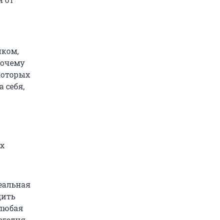
иком,
рочему
которых
 себя,
х
еальная
дить
 любая
егодня