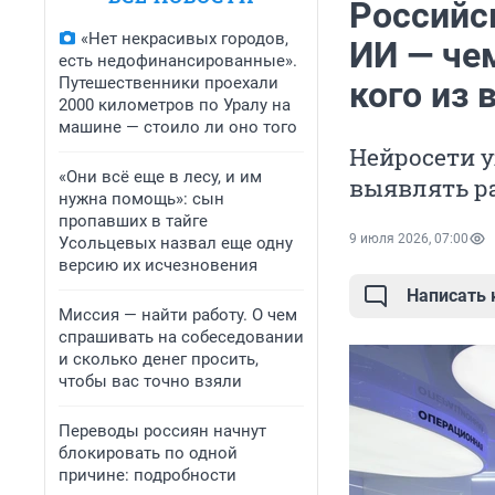
Российс
«Нет некрасивых городов,
ИИ — чем
есть недофинансированные».
Путешественники проехали
кого из
2000 километров по Уралу на
машине — стоило ли оно того
Нейросети 
«Они всё еще в лесу, и им
выявлять ра
нужна помощь»: сын
пропавших в тайге
9 июля 2026, 07:00
Усольцевых назвал еще одну
версию их исчезновения
Написать
Миссия — найти работу. О чем
спрашивать на собеседовании
и сколько денег просить,
чтобы вас точно взяли
Переводы россиян начнут
блокировать по одной
причине: подробности