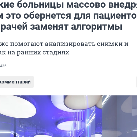
кие больницы массово внед
 это обернется для пациенто
 врачей заменят алгоритмы
уже помогают анализировать снимки и
к на ранних стадиях
435
 комментарий