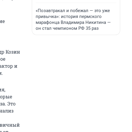
«Позавтракал и побежал — это уже
привычка»: история пермского
ие
марафонца Владимира Никитина —
он стал чемпионом РФ 35 раз
др Козин
шое
актор и
и.
я,
торые
за. Это
Анализ
ервичный
я от