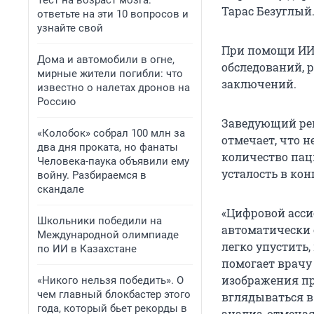
Тест на возраст мозга:
Тарас Безуглый
ответьте на эти 10 вопросов и
узнайте свой
При помощи ИИ
Дома и автомобили в огне,
обследований, 
мирные жители погибли: что
заключений.
известно о налетах дронов на
Россию
Заведующий ре
«Колобок» собрал 100 млн за
отмечает, что 
два дня проката, но фанаты
количество пац
Человека-паука объявили ему
усталость в ко
войну. Разбираемся в
скандале
«Цифровой асси
Школьники победили на
автоматически 
Международной олимпиаде
легко упустить,
по ИИ в Казахстане
помогает врачу
изображения пр
«Никого нельзя победить». О
чем главный блокбастер этого
вглядываться в
года, который бьет рекорды в
анализ, отмеча