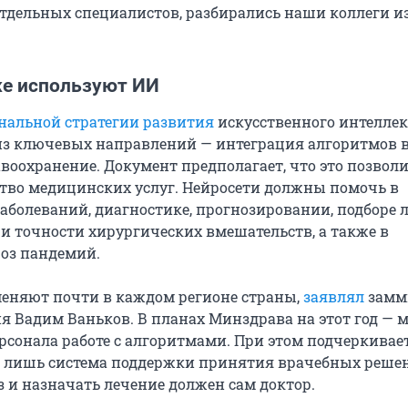
отдельных специалистов, разбирались наши коллеги и
же используют ИИ
нальной стратегии развития
искусственного интеллек
о из ключевых направлений — интеграция алгоритмов 
авоохранение. Документ предполагает, что это позвол
тво медицинских услуг. Нейросети должны помочь в
аболеваний, диагностике, прогнозировании, подборе л
и точности хирургических вмешательств, а также в
оз пандемий.
еняют почти в каждом регионе страны,
заявлял
замм
я Вадим Ваньков. В планах Минздрава на этот год — м
рсонала работе с алгоритмами. При этом подчеркивает
о лишь система поддержки принятия врачебных реше
з и назначать лечение должен сам доктор.