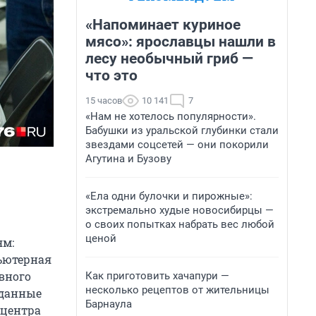
«Напоминает куриное
мясо»: ярославцы нашли в
лесу необычный гриб —
что это
15 часов
10 141
7
«Нам не хотелось популярности».
Бабушки из уральской глубинки стали
звездами соцсетей — они покорили
Агутина и Бузову
«Ела одни булочки и пирожные»:
экстремально худые новосибирцы —
о своих попытках набрать вес любой
ценой
ям:
ьютерная
вного
Как приготовить хачапури —
несколько рецептов от жительницы
 данные
Барнаула
 центра