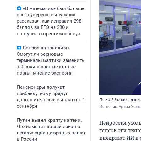
«В математике был больше
всего уверен»: выпускник
рассказал, как исправил 298
баллов за ЕГЭ на 300 и
поступил в престижный вуз
Вопрос на триллион.
Смогут ли зерновые
терминалы Балтики заменить
заблокированные южные
порты: мнение эксперта
Пенсионеры получат
прибавку: кому придут
дополнительные выплаты с 1
По всей России плани
сентября
Источник: 
Артем Устю
Путин вывел крипту из тени.
Нейросети уже 
Что изменит новый закон о
теперь эти тех
легализации цифровых валют
внедряют ИИ в 
в России