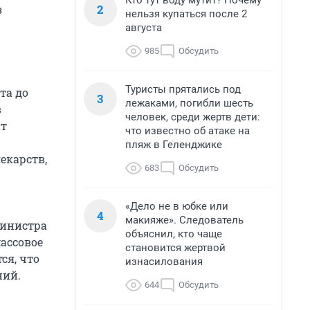
Кто тут воду мутит? Почему
2
з
нельзя купаться после 2
августа
985
Обсудить
Туристы прятались под
та до
3
лежаками, погибли шесть
в
человек, среди жертв дети:
ит
что известно об атаке на
пляж в Геленджике
екарств,
683
Обсудить
«Дело не в юбке или
4
макияже». Следователь
инистра
объяснил, кто чаще
ассовое
становится жертвой
ся, что
изнасилования
ний.
644
Обсудить