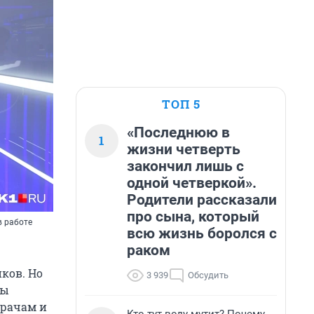
ТОП 5
«Последнюю в
1
жизни четверть
закончил лишь с
одной четверкой».
Родители рассказали
про сына, который
в работе
всю жизнь боролся с
раком
ков. Но
3 939
Обсудить
цы
врачам и