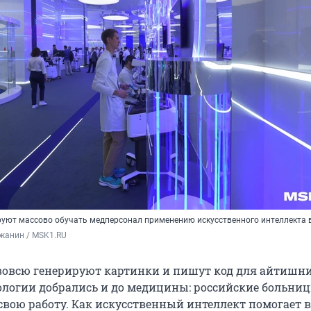
руют массово обучать медперсонал применению искусственного интеллекта 
жанин / MSK1.RU
вовсю генерируют картинки и пишут код для айтишни
нологии добрались и до медицины: российские больни
свою работу. Как искусственный интеллект помогает 