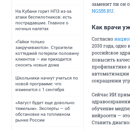
заменит ли он 
NGS55.RU
.
На Кубани горит НПЗ из-за
атаки беспилотников: есть
пострадавшие. Главное о
Как врачи у
ночных налетах
Согласно
нацио
«Гайки только
2030 года, одн
закручиваются». Строители
российское здр
коттеджей потеряли половину
клиентов — им приходится
повысить качес
сносить новые дома
профилактике з
автоматизации 
Школьники начнут учиться по
сокращении угр
новой программе: что
изменится с 1 сентября
Сейчас ИИ прим
здравоохранени
«Август будет еще довольно
обучение медпе
тяжелым». Эксперты — об
обстановке на топливном
нейросети — эт
рынке России
Ставить диагно