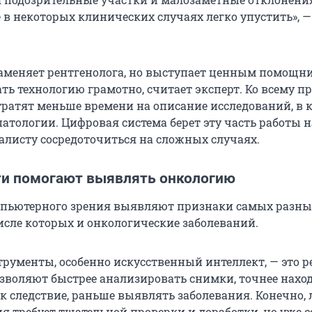
 в некоторых клинических случаях легко упустить», —
аменяет рентгенолога, но выступает ценным помощн
ть технологию грамотно, считает эксперт. Ко всему п
тратят меньше времени на описание исследований, в 
атологии. Цифровая система берет эту часть работы на
алисту сосредоточиться на сложных случаях.
ти помогают выявлять онкологию
пьютерного зрения выявляют признаки самых разны
исле которых и онкологические заболеваний.
рументы, особенно искусственный интеллект, — это р
зволяют быстрее анализировать снимки, точнее нахо
ак следствие, раньше выявлять заболевания. Конечно,
я требует тщательной проверки и доработки, но уже с