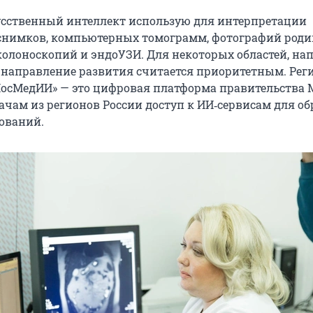
усственный интеллект использую для интерпретации
снимков, компьютерных томограмм, фотографий роди
колоноскопий и эндоУЗИ. Для некоторых областей, на
о направление развития считается приоритетным. Рег
осМедИИ» — это цифровая платформа правительства 
рачам из регионов России доступ к ИИ‑сервисам для о
ований.