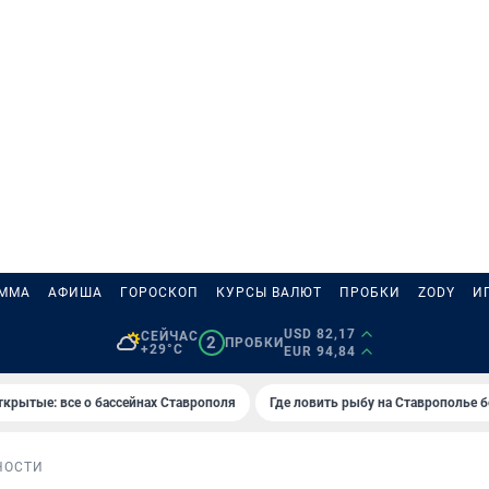
АММА
АФИША
ГОРОСКОП
КУРСЫ ВАЛЮТ
ПРОБКИ
ZODY
И
USD 82,17
СЕЙЧАС
2
ПРОБКИ
+29°C
EUR 94,84
ткрытые: все о бассейнах Ставрополя
Где ловить рыбу на Ставрополье 
НОСТИ