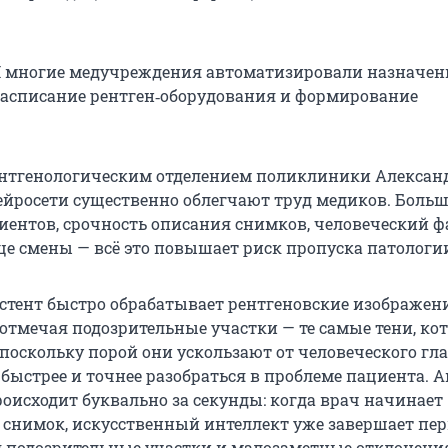
.
 многие медучреждения автоматизировали назначен
расписание рентген‑оборудования и формирование
нтгенологическим отделением поликлиники Алексан
нейросети существенно облегчают труд медиков. Боль
иентов, срочность описания снимков, человеческий ф
нце смены — всё это повышает риск пропуска патологи
стент быстро обрабатывает рентгеновские изображени
отмечая подозрительные участки — те самые тени, ко
 поскольку порой они ускользают от человеческого гла
 быстрее и точнее разобраться в проблеме пациента. 
оисходит буквально за секунды: когда врач начинает
 снимок, искусственный интеллект уже завершает п
я подозрительные участки и малозаметные отклонени