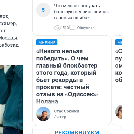
Что мешает получать
5
большую пенсию: список
нок,
главных ошибок
пример,
510
Обсудить
ион
Москвы,
МНЕНИЕ
МНЕНИ
бработки
«Никого нельзя
«Спут
победить». О чем
пургу»
главный блокбастер
смерт
этого года, который
котор
бьет рекорды в
обнар
прокате: честный
отзыв на «Одиссею»
Нолана
Стас Соколов
Эксперт
РЕКОМЕНДУЕМ