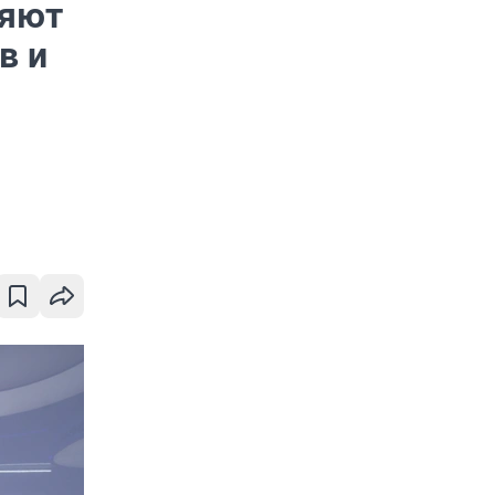
ряют
в и