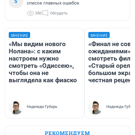
5
список главных ошибок
550
Обсудить
МНЕНИЕ
МНЕНИЕ
«Мы видим нового
«Финал не совп
Нолана»: с каким
ожиданиями»: 
настроем нужно
смотреть фил
смотреть «Одиссею»,
«Старый орел» 
чтобы она не
большом экран
выглядела как фиаско
честная рецен
Надежда Губарь
Надежда Губар
РЕКОМЕНДУЕМ