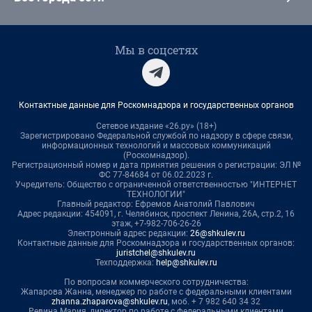
Мы в соцсетях
Контактные данные для Роскомнадзора и государственных органов
Сетевое издание «26.ру» (18+)
Зарегистрировано Федеральной службой по надзору в сфере связи,
информационных технологий и массовых коммуникаций
(Роскомнадзор).
Регистрационный номер и дата принятия решения о регистрации: ЭЛ №
ФС 77-84684 от 06.02.2023 г.
Учредитель: Общество с ограниченной ответственностью "ИНТЕРНЕТ
ТЕХНОЛОГИИ"
Главный редактор: Ефремов Анатолий Павлович
Адрес редакции: 454091, г. Челябинск, проспект Ленина, 26А, стр.2, 16
этаж, +7-982-706-26-26
Электронный адрес редакции:
26@shkulev.ru
Контактные данные для Роскомнадзора и государственных органов:
juristchel@shkulev.ru
Техподдержка:
help@shkulev.ru
По вопросам коммерческого сотрудничества:
Жапарова Жанна, менеджер по работе с федеральными клиентами
zhanna.zhaparova@shkulev.ru
, моб. + 7 982 640 34 32
Ревина Мария, директор по работе с федеральными клиентами